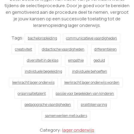
tijdens de selectieprocedure. Door je goed voor te bereiden
en gemotiveerd aan de procedure deel te nemen, vergroot
je jouw kansen op een succesvolle toelating tot de
lerarenopleiding lager onderwijs.
Tags:
bacheloropleiding
communicatieve vaardigheden
creativiteit
didactische vaardigheden
differentiëren
diversiteit in de klas
empathie
geduld
individuele begeleiding
individuele behoeften
leerkracht lager onderwijs
leerkracht lager onderwijs worden
organisatietalent
passie voor begeleiden van kinderen
pedagogische vaardigheden
praktijkervaring
samenwerken met ouders
Category:
lager onderwijs