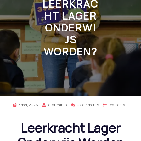
LEERKRAC
HT LAGER
ONDERWI
JS
WORDEN?
7 mei, 2026
lerareninfo
0 Comments
1 category
Leerkracht Lager