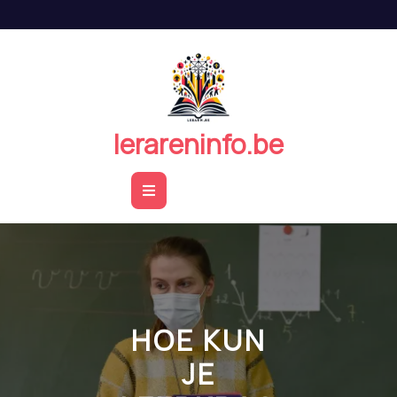
Naar
de
inhoud
springen
lerareninfo.be
Open
Button
HOE KUN
JE