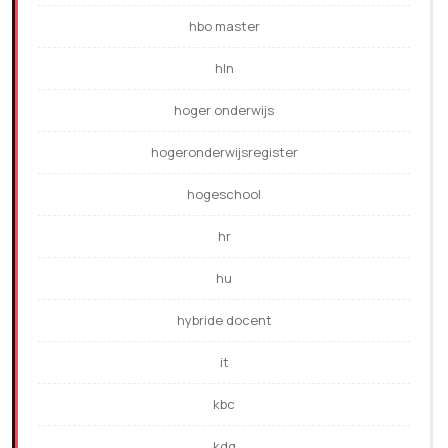
hbo master
hln
hoger onderwijs
hogeronderwijsregister
hogeschool
hr
hu
hybride docent
it
kbc
kdg