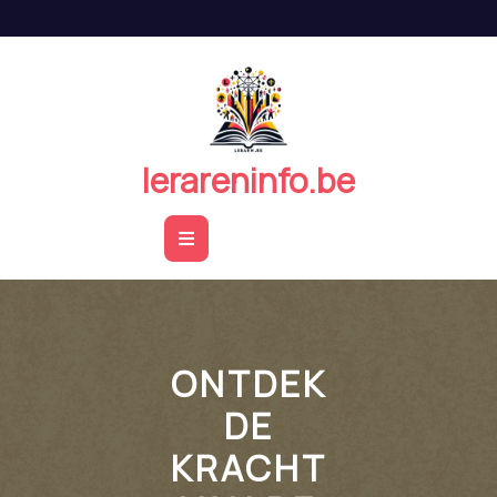
Naar
de
inhoud
springen
lerareninfo.be
Open
Button
ONTDEK
DE
KRACHT