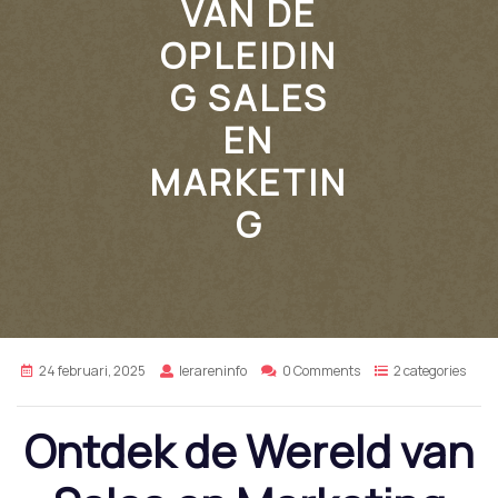
VAN DE
OPLEIDIN
G SALES
EN
MARKETIN
G
24 februari, 2025
lerareninfo
0 Comments
2 categories
Ontdek de Wereld van