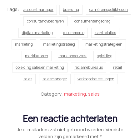
Tags:
accountmanager
branding
carrièremogelijkheden
consultancybedrijven
consumentengedrag
digitale marketing
e-commerce
klantrelaties
marketing
marketingstrateeg
marketingstrategieën
marktkansen
marktonderzoek
opleiding
opleiding sales en marketing
reclamebureaus
retail
sales
salesmanager
verkoopdoelstellingen
Category:
marketing
,
sales
Een reactie achterlaten
Je e-mailadres zal niet getoond worden.
Vereiste
velden zijn gemarkeerd met
*