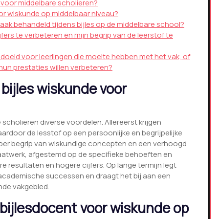
e voor middelbare scholieren?
oor wiskunde op middelbaar niveau?
ak behandeld tijdens bijles op de middelbare school?
fers te verbeteren en mijn begrip van de leerstof te
bedoeld voor leerlingen die moeite hebben met het vak, of
 hun prestaties willen verbeteren?
 bijles wiskunde voor
scholieren diverse voordelen. Allereerst krijgen
waardoor de lesstof op een persoonlijke en begrijpelijke
dieper begrip van wiskundige concepten en een verhoogd
maatwerk, afgestemd op de specifieke behoeften en
re resultaten en hogere cijfers. Op lange termijn legt
e academische successen en draagt het bij aan een
ende vakgebied.
 bijlesdocent voor wiskunde op