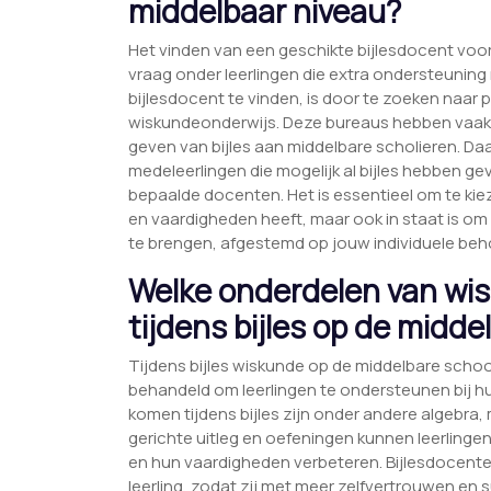
middelbaar niveau?
Het vinden van een geschikte bijlesdocent voo
vraag onder leerlingen die extra ondersteunin
bijlesdocent te vinden, is door te zoeken naar p
wiskundeonderwijs. Deze bureaus hebben vaak 
geven van bijles aan middelbare scholieren. Daa
medeleerlingen die mogelijk al bijles hebben g
bepaalde docenten. Het is essentieel om te kiez
en vaardigheden heeft, maar ook in staat is om d
te brengen, afgestemd op jouw individuele be
Welke onderdelen van wi
tijdens bijles op de midde
Tijdens bijles wiskunde op de middelbare scho
behandeld om leerlingen te ondersteunen bij 
komen tijdens bijles zijn onder andere algebra,
gerichte uitleg en oefeningen kunnen leerling
en hun vaardigheden verbeteren. Bijlesdocenten
leerling, zodat zij met meer zelfvertrouwen e