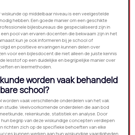
r wiskunde op middelbaar niveau is een veelgestelde
g nodig hebben. Een goede manier om een geschikte
rofessionele bijlesbureaus die gespecialiseerd zijn in
een pool van ervaren docenten die bekwaam zijn in het
rnaast kun je ook informeren bij je school of
evolgd en positieve ervaringen kunnen delen over
en voor een bijlesdocent die niet alleen de juiste kennis
e lesstof op een duidelijke en begrijpelijke manier over
hoeften en leermethoden.
skunde worden vaak behandeld
lbare school?
ol worden vaak verschillende onderdelen van het vak
hun studie. Veelvoorkomende onderdelen die aan bod
 meetkunde, rekenkunde, statistiek en analyse. Door
en hun begrip van deze wiskundige concepten verdiepen
 richten zich op de specifieke behoeften van elke
n succes kunnen werken aan hun wiskundige vaardigheden.