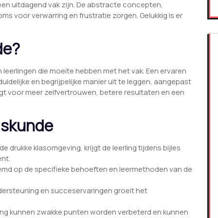
een uitdagend vak zijn. De abstracte concepten,
s voor verwarring en frustratie zorgen. Gelukkig is er
de?
an leerlingen die moeite hebben met het vak. Een ervaren
idelijke en begrijpelijke manier uit te leggen, aangepast
rgt voor meer zelfvertrouwen, betere resultaten en een
Wiskunde
de drukke klasomgeving, krijgt de leerling tijdens bijles
nt.
temd op de specifieke behoeften en leermethoden van de
ersteuning en succeservaringen groeit het
ding kunnen zwakke punten worden verbeterd en kunnen