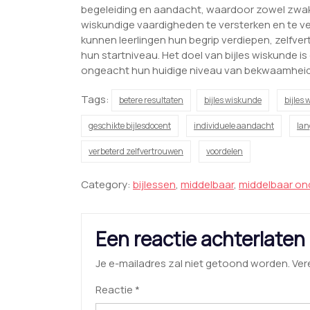
begeleiding en aandacht, waardoor zowel zwakk
wiskundige vaardigheden te versterken en te v
kunnen leerlingen hun begrip verdiepen, zelfv
hun startniveau. Het doel van bijles wiskunde is
ongeacht hun huidige niveau van bekwaamheid
Tags:
betere resultaten
bijles wiskunde
bijles
geschikte bijlesdocent
individuele aandacht
lan
verbeterd zelfvertrouwen
voordelen
Category:
bijlessen
,
middelbaar
,
middelbaar on
Een reactie achterlaten
Je e-mailadres zal niet getoond worden.
Ver
Reactie
*