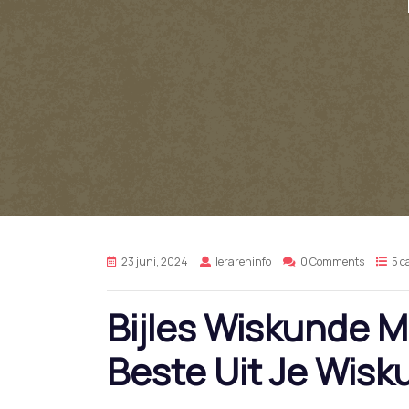
23 juni, 2024
lerareninfo
0 Comments
5 c
Bijles Wiskunde M
Beste Uit Je Wis