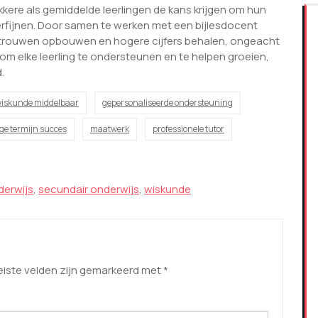
ere als gemiddelde leerlingen de kans krijgen om hun
erfijnen. Door samen te werken met een bijlesdocent
ertrouwen opbouwen en hogere cijfers behalen, ongeacht
 om elke leerling te ondersteunen en te helpen groeien,
.
 wiskunde middelbaar
gepersonaliseerde ondersteuning
ge termijn succes
maatwerk
professionele tutor
derwijs
,
secundair onderwijs
,
wiskunde
eiste velden zijn gemarkeerd met
*