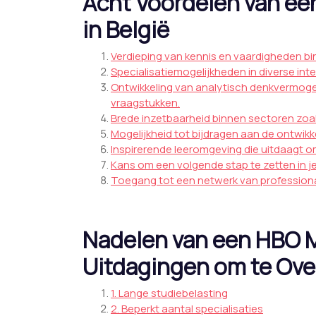
Acht Voordelen van ee
in België
Verdieping van kennis en vaardigheden b
Specialisatiemogelijkheden in diverse in
Ontwikkeling van analytisch denkvermog
vraagstukken.
Brede inzetbaarheid binnen sectoren zoal
Mogelijkheid tot bijdragen aan de ontwikk
Inspirerende leeromgeving die uitdaagt o
Kans om een volgende stap te zetten in je
Toegang tot een netwerk van professiona
Nadelen van een HBO 
Uitdagingen om te Ov
1. Lange studiebelasting
2. Beperkt aantal specialisaties