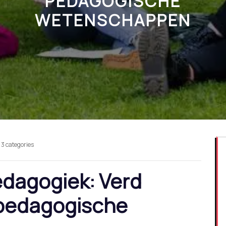
PEDAGOGISCHE
WETENSCHAPPEN
3 categories
dagogiek: Verd
 pedagogische