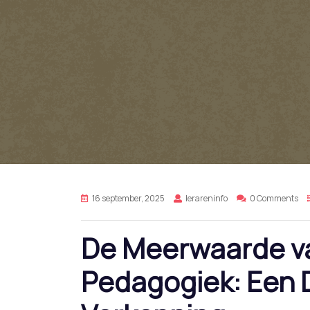
16 september, 2025
lerareninfo
0 Comments
De Meerwaarde v
Pedagogiek: Een