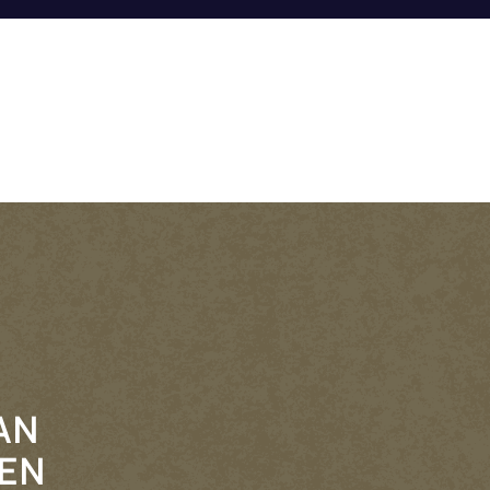
AN
EEN