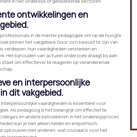
rière in het onderwijs of gerelateerde sectoren.
cente ontwikkelingen en
gebied.
n professionals in de master pedagogiek om op de hoogte
zoek binnen het vakgebied. Door zich bewust te zijn van
nis verdiepen, hun vaardigheden versterken en
k. Het bijhouden van actueel onderzoek draagt bij aan
in staat om effectiever te reageren op veranderende
schap.
ve en interpersoonlijke
in dit vakgebied.
interpersoonlijke vaardigheden is essentieel voor
ek. Als pedagoog is het belangrijk om effectief te
ollega’s en andere betrokkenen in het onderwijsproces.
eden kun je niet alleen helder en empathisch
opbouwen met anderen, wat cruciaal is voor het
nde leeromgeving.