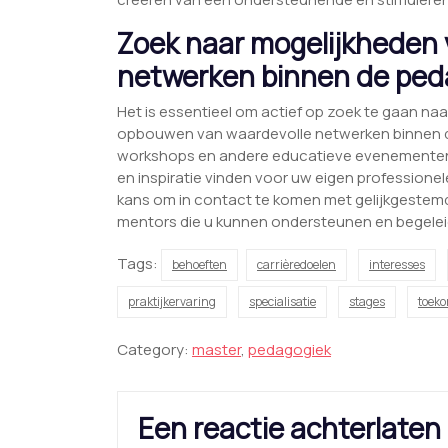
Zoek naar mogelijkheden v
netwerken binnen de ped
Het is essentieel om actief op zoek te gaan na
opbouwen van waardevolle netwerken binnen d
workshops en andere educatieve evenementen 
en inspiratie vinden voor uw eigen profession
kans om in contact te komen met gelijkgestemde
mentors die u kunnen ondersteunen en begelei
Tags:
behoeften
carrièredoelen
interesses
praktijkervaring
specialisatie
stages
toeko
Category:
master
,
pedagogiek
Een reactie achterlaten