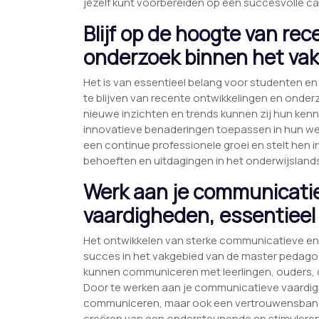
jezelf kunt voorbereiden op een succesvolle car
Blijf op de hoogte van re
onderzoek binnen het vak
Het is van essentieel belang voor studenten e
te blijven van recente ontwikkelingen en onder
nieuwe inzichten en trends kunnen zij hun ken
innovatieve benaderingen toepassen in hun wer
een continue professionele groei en stelt hen 
behoeften en uitdagingen in het onderwijsland
Werk aan je communicatie
vaardigheden, essentieel 
Het ontwikkelen van sterke communicatieve en 
succes in het vakgebied van de master pedagogi
kunnen communiceren met leerlingen, ouders, c
Door te werken aan je communicatieve vaardigh
communiceren, maar ook een vertrouwensband 
creëren van een ondersteunende en stimulere