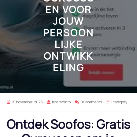
EN VOOR
JOUW
PERSOON
LIJKE
ONTWIKK
ELING
21 november, 2025
lerareninfo
0 Comments
1 category
Ontdek Soofos: Gratis