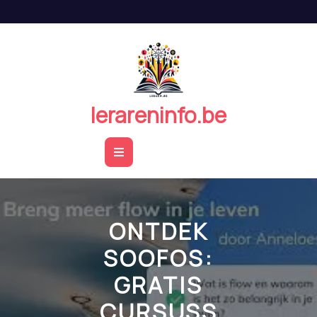
Naar
de
inhoud
springen
lerareninfo.be
Open
Button
ONTDEK
SOOFOS:
GRATIS
CURSUSS