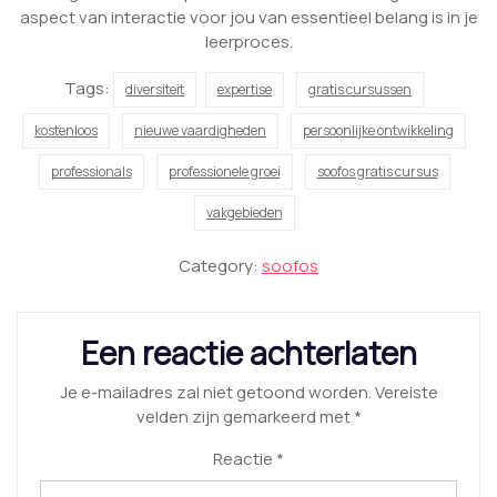
aspect van interactie voor jou van essentieel belang is in je
leerproces.
Tags:
diversiteit
expertise
gratis cursussen
kostenloos
nieuwe vaardigheden
persoonlijke ontwikkeling
professionals
professionele groei
soofos gratis cursus
vakgebieden
Category:
soofos
Een reactie achterlaten
Je e-mailadres zal niet getoond worden.
Vereiste
velden zijn gemarkeerd met
*
Reactie
*