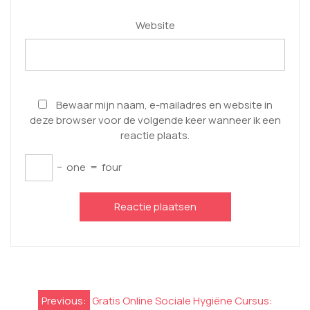
Website
Bewaar mijn naam, e-mailadres en website in
deze browser voor de volgende keer wanneer ik een
reactie plaats.
−
one
=
four
Berichtnavigatie
Previous:
Gratis Online Sociale Hygiëne Cursus: