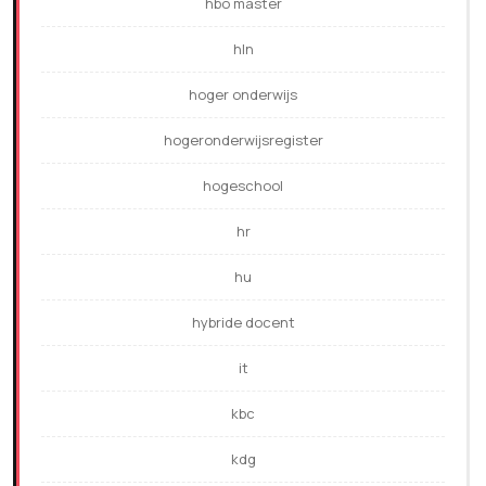
hbo master
hln
hoger onderwijs
hogeronderwijsregister
hogeschool
hr
hu
hybride docent
it
kbc
kdg