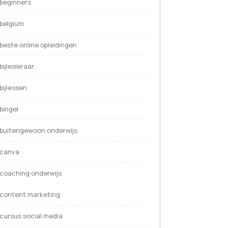
beginners
belgium
beste online opleidingen
bijlesleraar
bijlessen
bingel
buitengewoon onderwijs
canva
coaching onderwijs
content marketing
cursus social media