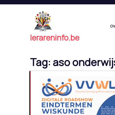
Naar
de
inhoud
springen
OV
lerareninfo.be
Tag:
aso onderwij