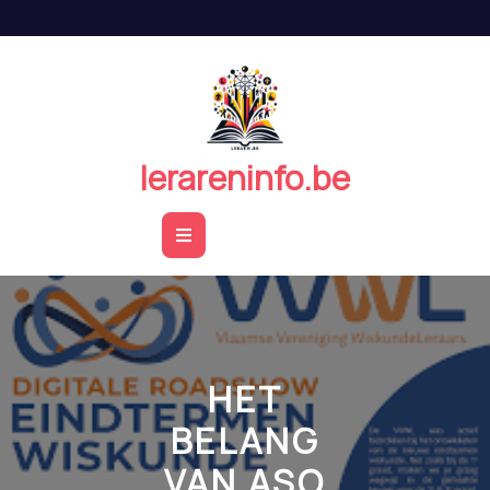
Naar
de
inhoud
springen
lerareninfo.be
Open
Button
HET
BELANG
VAN ASO