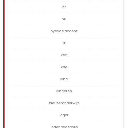
hr
hu
hybride docent
it
kbc
kdg
kind
kinderen
kleuteronderwijs
lager
lager onderwijs