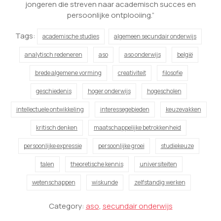
jongeren die streven naar academisch succes en
persoonlijke ontplooiing.”
Tags:
academische studies
algemeen secundair onderwijs
analytisch redeneren
aso
aso onderwijs
belgië
brede algemene vorming
creativiteit
filosofie
geschiedenis
hoger onderwijs
hogescholen
intellectuele ontwikkeling
interessegebieden
keuzevakken
kritisch denken
maatschappelijke betrokkenheid
persoonlijke expressie
persoonlijke groei
studiekeuze
talen
theoretische kennis
universiteiten
wetenschappen
wiskunde
zelfstandig werken
Category:
aso
,
secundair onderwijs