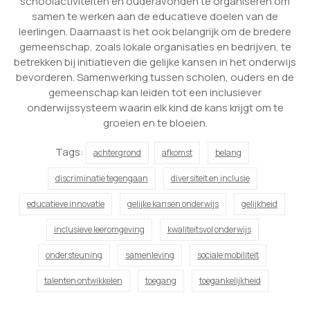
schoolactiviteiten en ouderavonden te organiseren om
samen te werken aan de educatieve doelen van de
leerlingen. Daarnaast is het ook belangrijk om de bredere
gemeenschap, zoals lokale organisaties en bedrijven, te
betrekken bij initiatieven die gelijke kansen in het onderwijs
bevorderen. Samenwerking tussen scholen, ouders en de
gemeenschap kan leiden tot een inclusiever
onderwijssysteem waarin elk kind de kans krijgt om te
groeien en te bloeien.
Tags:
achtergrond
afkomst
belang
discriminatie tegengaan
diversiteit en inclusie
educatieve innovatie
gelijke kansen onderwijs
gelijkheid
inclusieve leeromgeving
kwaliteitsvol onderwijs
ondersteuning
samenleving
sociale mobiliteit
talenten ontwikkelen
toegang
toegankelijkheid