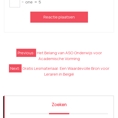
−
one
=
5
Berichtnavigatie
Previous:
Het Belang van ASO Onderwijs voor
Academische Vorming
Next:
Gratis Lesmateriaal: Een Waardevolle Bron voor
Leraren in België
Zoeken