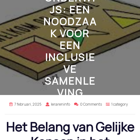
JS: EEN
NOODZAA
K VOOR
EEN
INCLUSIE
VE
SAMENLE
VING
7 februari, 2025
lerareninfo
0 Comments
1 category
Het Belang van Gelijke