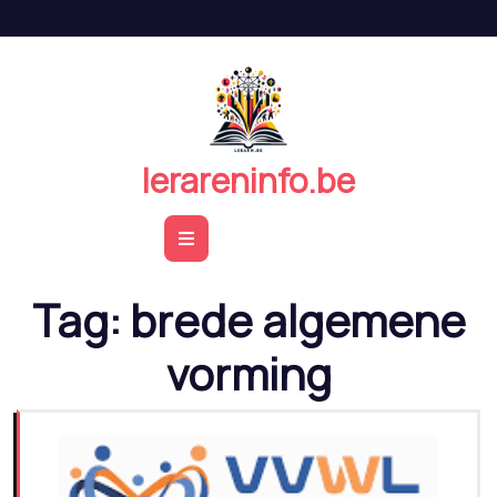
Naar
de
inhoud
springen
lerareninfo.be
Open
Button
Tag:
brede algemene
vorming