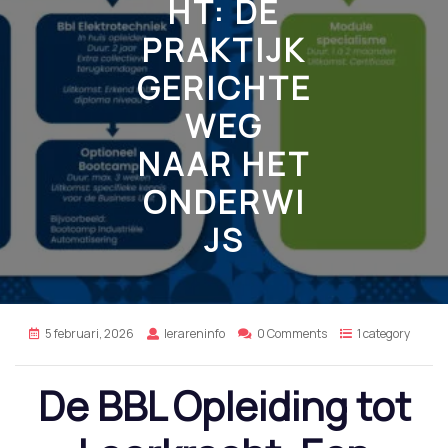
HT: DE
PRAKTIJK
GERICHTE
WEG
NAAR HET
ONDERWI
JS
5 februari, 2026
lerareninfo
0 Comments
1 category
De BBL Opleiding tot