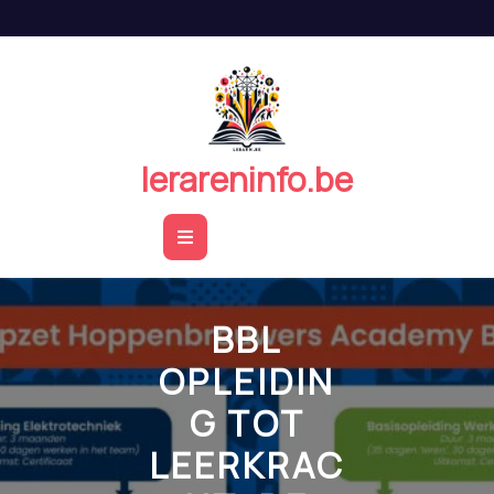
Naar
de
inhoud
springen
lerareninfo.be
Open
Button
BBL
OPLEIDIN
G TOT
LEERKRAC