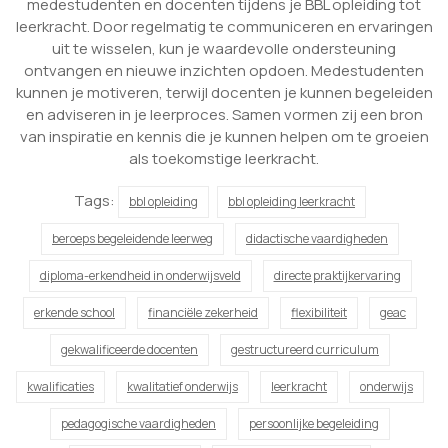
medestudenten en docenten tijdens je BBL opleiding tot
leerkracht. Door regelmatig te communiceren en ervaringen
uit te wisselen, kun je waardevolle ondersteuning
ontvangen en nieuwe inzichten opdoen. Medestudenten
kunnen je motiveren, terwijl docenten je kunnen begeleiden
en adviseren in je leerproces. Samen vormen zij een bron
van inspiratie en kennis die je kunnen helpen om te groeien
als toekomstige leerkracht.
Tags:
bbl opleiding
bbl opleiding leerkracht
beroeps begeleidende leerweg
didactische vaardigheden
diploma-erkendheid in onderwijsveld
directe praktijkervaring
erkende school
financiële zekerheid
flexibiliteit
geac
gekwalificeerde docenten
gestructureerd curriculum
kwalificaties
kwalitatief onderwijs
leerkracht
onderwijs
pedagogische vaardigheden
persoonlijke begeleiding