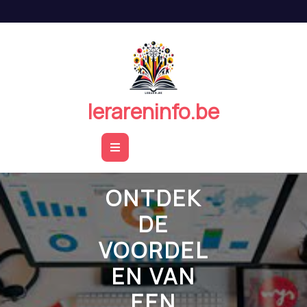
Naar
de
inhoud
springen
lerareninfo.be
Open
Button
ONTDEK
DE
VOORDEL
EN VAN
EEN