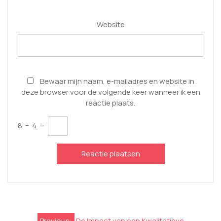
Website
Bewaar mijn naam, e-mailadres en website in
deze browser voor de volgende keer wanneer ik een
reactie plaats.
8
−
4
=
Berichtnavigatie
Previous:
De Impact van een Kwalitatieve