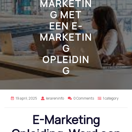
MARKETIN
G MET
EEN E-
MARKETIN
G
OPLEIDIN
G
19 april, 2025
lerareninfo
0 Comments
1 category
E-Marketing