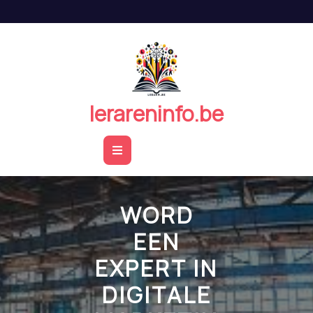
Naar
de
inhoud
springen
lerareninfo.be
Open
Button
WORD
EEN
EXPERT IN
DIGITALE