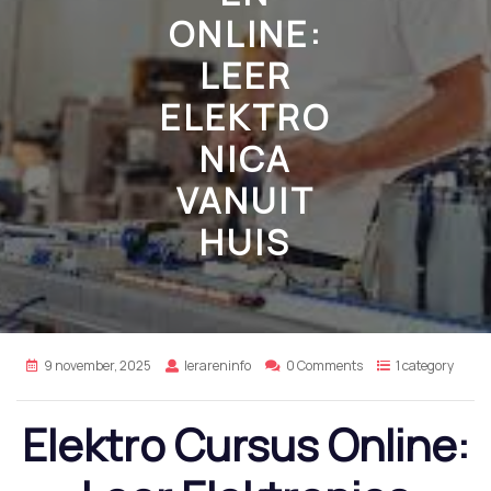
ONLINE:
LEER
ELEKTRO
NICA
VANUIT
HUIS
9 november, 2025
lerareninfo
0 Comments
1 category
Elektro Cursus Online: