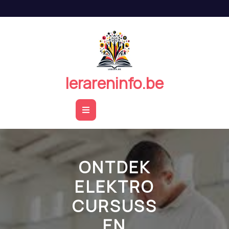
Naar
de
inhoud
springen
lerareninfo.be
Open
Button
ONTDEK
ELEKTRO
CURSUSS
EN