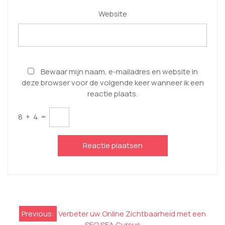
Website
Bewaar mijn naam, e-mailadres en website in
deze browser voor de volgende keer wanneer ik een
reactie plaats.
8
+
4
=
Berichtnavigatie
Previous:
Verbeter uw Online Zichtbaarheid met een
SEO SEA Cursus