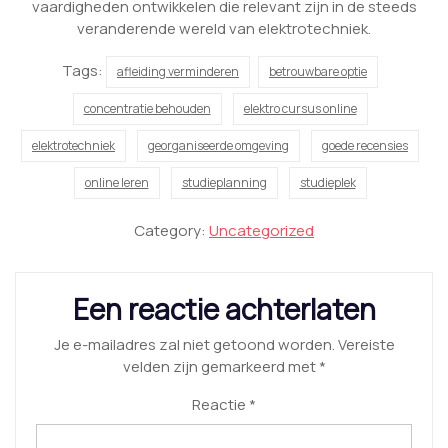
vaardigheden ontwikkelen die relevant zijn in de steeds
veranderende wereld van elektrotechniek.
Tags:
afleiding verminderen
betrouwbare optie
concentratie behouden
elektro cursus online
elektrotechniek
georganiseerde omgeving
goede recensies
online leren
studieplanning
studieplek
Category:
Uncategorized
Een reactie achterlaten
Je e-mailadres zal niet getoond worden.
Vereiste
velden zijn gemarkeerd met
*
Reactie
*