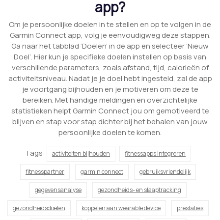
app?
Om je persoonlijke doelen in te stellen en op te volgen in de
Garmin Connect app, volg je eenvoudigweg deze stappen.
Ga naar het tabblad ‘Doelen’ in de app en selecteer ‘Nieuw
Doel’. Hier kun je specifieke doelen instellen op basis van
verschillende parameters, zoals afstand, tijd, calorieën of
activiteitsniveau. Nadat je je doel hebt ingesteld, zal de app
je voortgang bijhouden en je motiveren om deze te
bereiken. Met handige meldingen en overzichtelijke
statistieken helpt Garmin Connect jou om gemotiveerd te
blijven en stap voor stap dichter bij het behalen van jouw
persoonlijke doelen te komen.
Tags:
activiteiten bijhouden
fitnessapps integreren
fitnesspartner
garmin connect
gebruiksvriendelijk
gegevensanalyse
gezondheids- en slaaptracking
gezondheidsdoelen
koppelen aan wearable device
prestaties