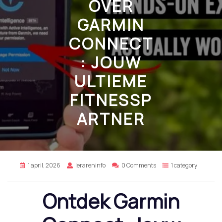
OVER
GARMIN
CONNECT
: JOUW
ULTIEME
FITNESSP
ARTNER
1 april, 2026
lerareninfo
0 Comments
1 category
Ontdek Garmin