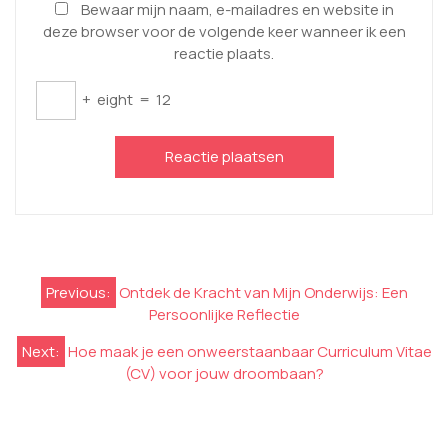
Bewaar mijn naam, e-mailadres en website in
deze browser voor de volgende keer wanneer ik een
reactie plaats.
+
eight
=
12
Berichtnavigatie
Previous:
Ontdek de Kracht van Mijn Onderwijs: Een
Persoonlijke Reflectie
Next:
Hoe maak je een onweerstaanbaar Curriculum Vitae
(CV) voor jouw droombaan?