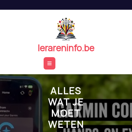
Naar
de
inhoud
springen
lerareninfo.be
Open
Button
ALLES
WAT JE
MOET
WETEN