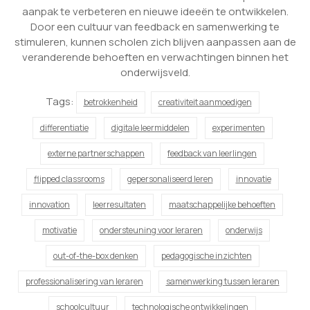
aanpak te verbeteren en nieuwe ideeën te ontwikkelen.
Door een cultuur van feedback en samenwerking te
stimuleren, kunnen scholen zich blijven aanpassen aan de
veranderende behoeften en verwachtingen binnen het
onderwijsveld.
Tags:
betrokkenheid
creativiteit aanmoedigen
differentiatie
digitale leermiddelen
experimenten
externe partnerschappen
feedback van leerlingen
flipped classrooms
gepersonaliseerd leren
innovatie
innovation
leerresultaten
maatschappelijke behoeften
motivatie
ondersteuning voor leraren
onderwijs
out-of-the-box denken
pedagogische inzichten
professionalisering van leraren
samenwerking tussen leraren
schoolcultuur
technologische ontwikkelingen