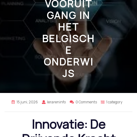
VOORUIT
GANG IN
HET
BELGISCH
E
ONDERWI
JS
15 juni, 2026
lerareninfo
0 Comments
1 category
Innovatie: De