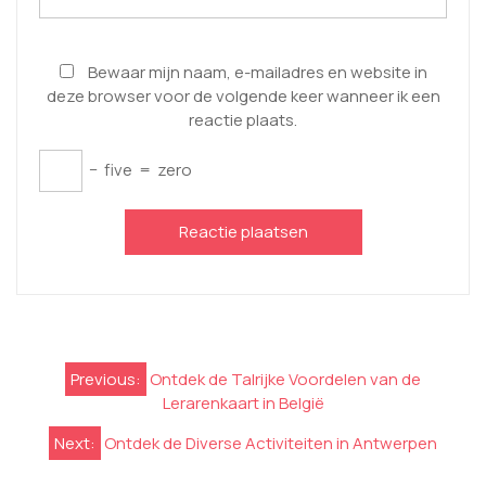
Bewaar mijn naam, e-mailadres en website in
deze browser voor de volgende keer wanneer ik een
reactie plaats.
−
five
=
zero
Berichtnavigatie
Previous:
Ontdek de Talrijke Voordelen van de
Lerarenkaart in België
Next:
Ontdek de Diverse Activiteiten in Antwerpen