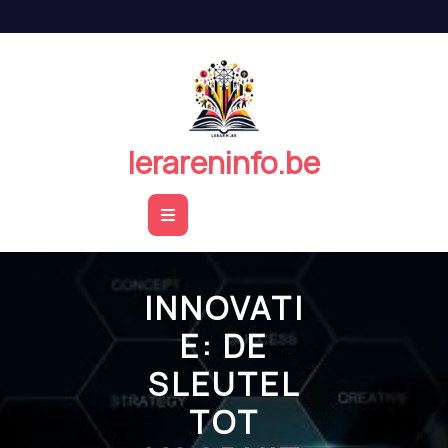
Naar
de
inhoud
springen
lerareninfo.be
Open
Button
INNOVATI
E: DE
SLEUTEL
TOT