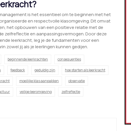
eerkracht?
asmanagement is het essentieel om te beginnen met het
organiseerde en respectvolle klasomgeving. Dit omvat
ngen, het opbouwen van een positieve relatie met de
nde zelfreflectie en aanpassingsvermogen. Door deze
nende leerkracht, leg je de fundamenten voor een
 zowel jij als je leerlingen kunnen gedijen.
beginnende leerkrachten
consequenties
n
feedback
geduldig zijn
hoe starten als leerkracht
kracht
moeilijke klas aanpakken
observatie
uctuur
veilige leeromgeving
zelfreflectie