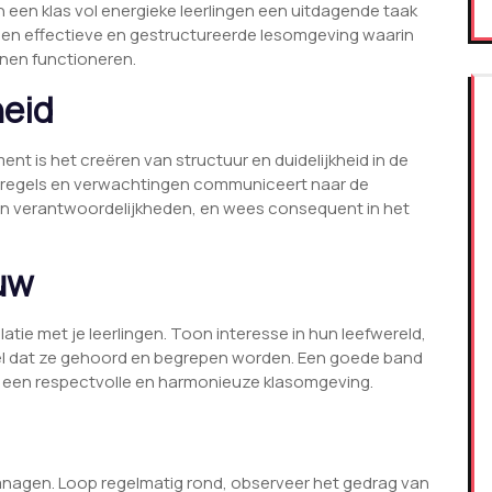
een klas vol energieke leerlingen een uitdagende taak
een effectieve en gestructureerde lesomgeving waarin
unnen functioneren.
heid
t is het creëren van structuur en duidelijkheid in de
re regels en verwachtingen communiceert naar de
 en verantwoordelijkheden, en wees consequent in het
uw
atie met je leerlingen. Toon interesse in hun leefwereld,
oel dat ze gehoord en begrepen worden. Een goede band
or een respectvolle en harmonieuze klasomgeving.
managen. Loop regelmatig rond, observeer het gedrag van