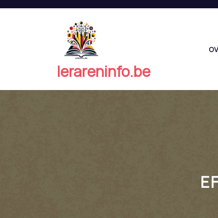
Naar
de
inhoud
springen
OV
lerareninfo.be
E