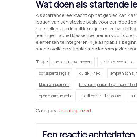
Wat doen als startende l
Als startende leerkracht op het gebied van kl
leggen van een stevige basis voor een goed ge
het stellen van duidelijke regels en verwachti
leerlingen, actief klassenbeheer en voortdure
elementen te integreren in je aanpak als begin
succesvolle en stimulerende leeromgeving waarin
Tags:
aanpassingsvermogen
actief klassenbeheer
consistente regels
duidelijkheid
empathisch zij
klasmanagement
klasmanagement beginnende leer
open communicatie
positieve relatieopbouw
str
Category:
Uncategorized
Een reactie achterlaten