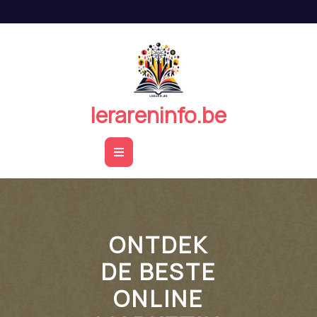
Naar
de
inhoud
springen
lerareninfo.be
Open
Button
ONTDEK
DE BESTE
ONLINE