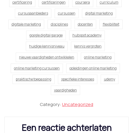
certificering
certificeringen
coursera
curriculum
cursusaanbieders
cursussen
digital marketing
digitale marketing
disciplines
docenten
flexibiliteit
google digital garage
hubspot academy
huidige kennisniveau
kennis vergroten
nieuwe vaardigheden ontwikkelen
online marketing
online marketing cursussen
opleidingen online marketing
praktische toepassing
specifieke interesses
udemy
vaardigheden
Category:
Uncategorized
Een reactie achterlaten