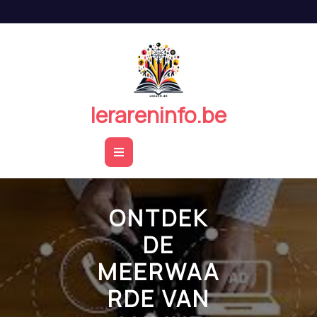
Naar
de
inhoud
springen
lerareninfo.be
Open
Button
ONTDEK
DE
MEERWAA
RDE VAN