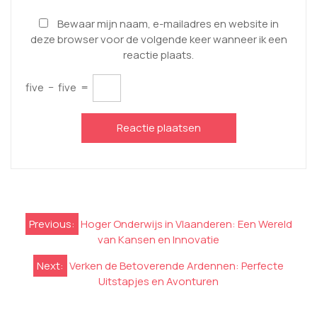
Bewaar mijn naam, e-mailadres en website in
deze browser voor de volgende keer wanneer ik een
reactie plaats.
five
−
five
=
Berichtnavigatie
Previous:
Hoger Onderwijs in Vlaanderen: Een Wereld
van Kansen en Innovatie
Next:
Verken de Betoverende Ardennen: Perfecte
Uitstapjes en Avonturen