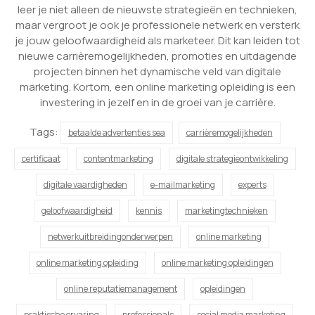
leer je niet alleen de nieuwste strategieën en technieken,
maar vergroot je ook je professionele netwerk en versterk
je jouw geloofwaardigheid als marketeer. Dit kan leiden tot
nieuwe carrièremogelijkheden, promoties en uitdagende
projecten binnen het dynamische veld van digitale
marketing. Kortom, een online marketing opleiding is een
investering in jezelf en in de groei van je carrière.
Tags:
betaalde advertenties sea
carrièremogelijkheden
certificaat
contentmarketing
digitale strategieontwikkeling
digitale vaardigheden
e-mailmarketing
experts
geloofwaardigheid
kennis
marketingtechnieken
netwerkuitbreidingonderwerpen
online marketing
online marketing opleiding
online marketing opleidingen
online reputatiemanagement
opleidingen
praktische ervaring
professionals
social media marketing