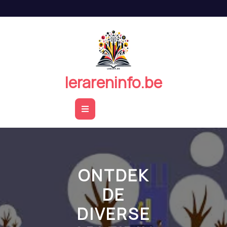
Naar
de
inhoud
springen
lerareninfo.be
Open
Button
ONTDEK
DE
DIVERSE