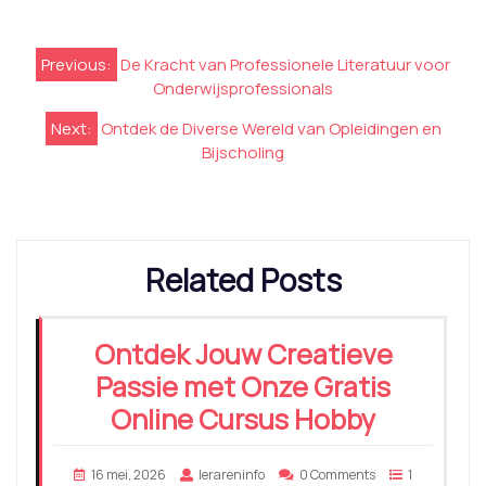
Berichtnavigatie
Previous:
De Kracht van Professionele Literatuur voor
Onderwijsprofessionals
Next:
Ontdek de Diverse Wereld van Opleidingen en
Bijscholing
Related Posts
Ontdek Jouw Creatieve
Passie met Onze Gratis
Online Cursus Hobby
16 mei, 2026
lerareninfo
0 Comments
1