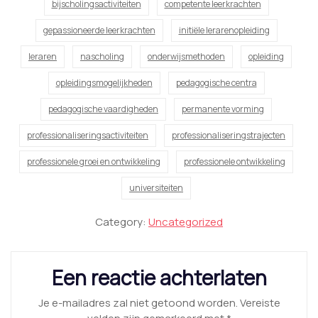
bijscholingsactiviteiten
competente leerkrachten
gepassioneerde leerkrachten
initiële lerarenopleiding
leraren
nascholing
onderwijsmethoden
opleiding
opleidingsmogelijkheden
pedagogische centra
pedagogische vaardigheden
permanente vorming
professionaliseringsactiviteiten
professionaliseringstrajecten
professionele groei en ontwikkeling
professionele ontwikkeling
universiteiten
Category:
Uncategorized
Een reactie achterlaten
Je e-mailadres zal niet getoond worden.
Vereiste