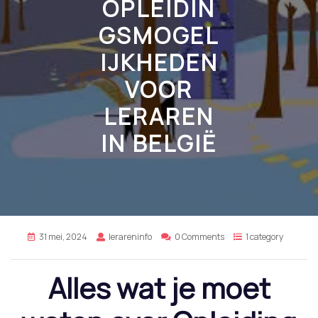
OPLEIDIN
GSMOGEL
IJKHEDEN
VOOR
LERAREN
IN BELGIË
31 mei, 2024
lerareninfo
0 Comments
1 category
Alles wat je moet