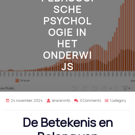
SCHE
PSYCHOL
OGIE IN
HET
ONDERWI
JS
24 november, 2024
lerareninfo
0 Comments
1 category
De Betekenis en