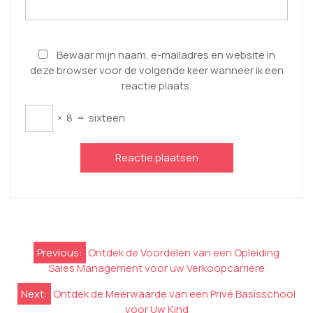
Bewaar mijn naam, e-mailadres en website in
deze browser voor de volgende keer wanneer ik een
reactie plaats.
×
8
=
sixteen
Berichtnavigatie
Previous:
Ontdek de Voordelen van een Opleiding
Sales Management voor uw Verkoopcarrière
Next:
Ontdek de Meerwaarde van een Privé Basisschool
voor Uw Kind