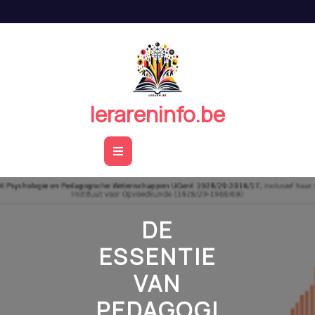
Naar
de
inhoud
springen
lerareninfo.be
Open
Button
DE
ESSENTIE
VAN
PEDAGOGI