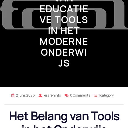
EDUCATIE
VE TOOLS
IN HET
MODERNE
ONDERWI
JS
2 juni, 2026
lerareninfo
0 Comments
1 category
Het Belang van Tools