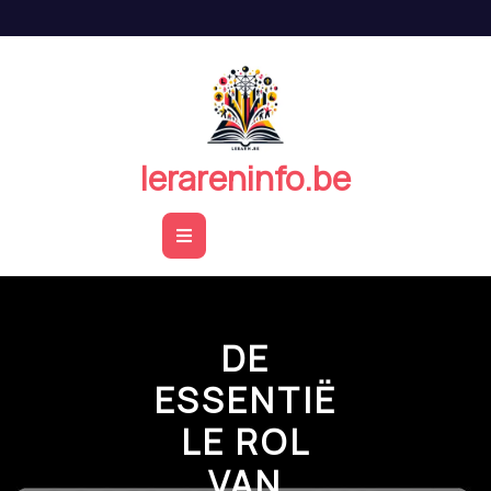
Naar
de
inhoud
springen
lerareninfo.be
Open
Button
DE
ESSENTIË
LE ROL
VAN