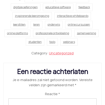
digitale oefeningen
educatieve software
feedback
inspirerende leeromgeving
interactieve whiteboards
leerstijlen
leren
onderwijs
online cursussen
online platforms
professionele ontwikkeling
samenwerking
studenten
tools
webinars
Category:
Uncategorized
Een reactie achterlaten
Je e-mailadres zal niet getoond worden.
Vereiste
velden zijn gemarkeerd met
*
Reactie
*