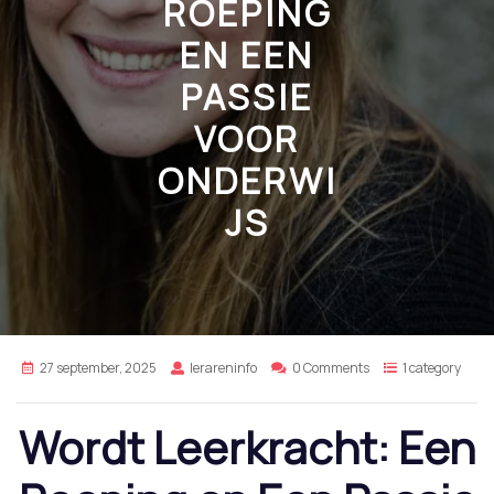
ROEPING
EN EEN
PASSIE
VOOR
ONDERWI
JS
27 september, 2025
lerareninfo
0 Comments
1 category
Wordt Leerkracht: Een