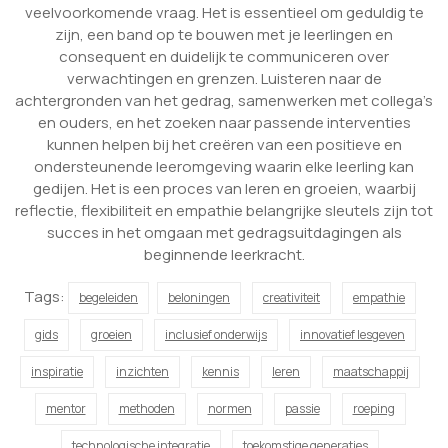
veelvoorkomende vraag. Het is essentieel om geduldig te
zijn, een band op te bouwen met je leerlingen en
consequent en duidelijk te communiceren over
verwachtingen en grenzen. Luisteren naar de
achtergronden van het gedrag, samenwerken met collega’s
en ouders, en het zoeken naar passende interventies
kunnen helpen bij het creëren van een positieve en
ondersteunende leeromgeving waarin elke leerling kan
gedijen. Het is een proces van leren en groeien, waarbij
reflectie, flexibiliteit en empathie belangrijke sleutels zijn tot
succes in het omgaan met gedragsuitdagingen als
beginnende leerkracht.
Tags:
begeleiden
beloningen
creativiteit
empathie
gids
groeien
inclusief onderwijs
innovatief lesgeven
inspiratie
inzichten
kennis
leren
maatschappij
mentor
methoden
normen
passie
roeping
technologische integratie
toekomstige generaties