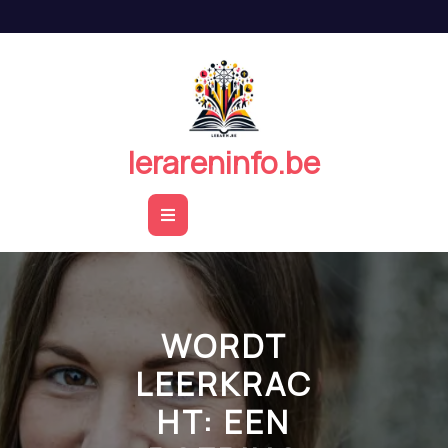
Naar
de
inhoud
springen
lerareninfo.be
Open
Button
WORDT
LEERKRAC
HT: EEN