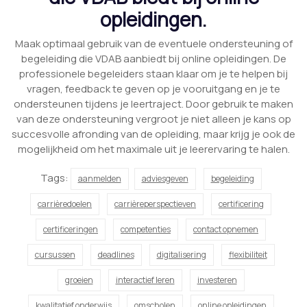
opleidingen.
Maak optimaal gebruik van de eventuele ondersteuning of
begeleiding die VDAB aanbiedt bij online opleidingen. De
professionele begeleiders staan klaar om je te helpen bij
vragen, feedback te geven op je vooruitgang en je te
ondersteunen tijdens je leertraject. Door gebruik te maken
van deze ondersteuning vergroot je niet alleen je kans op
succesvolle afronding van de opleiding, maar krijg je ook de
mogelijkheid om het maximale uit je leerervaring te halen.
Tags:
aanmelden
adviesgeven
begeleiding
carrièredoelen
carrièreperspectieven
certificering
certificeringen
competenties
contact opnemen
cursussen
deadlines
digitalisering
flexibiliteit
groeien
interactief leren
investeren
kwalitatief onderwijs
omscholen
online opleidingen