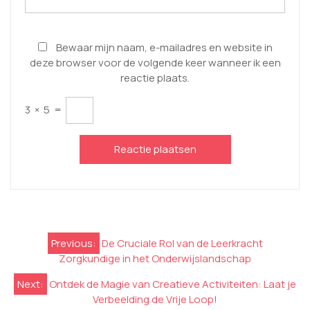
Bewaar mijn naam, e-mailadres en website in
deze browser voor de volgende keer wanneer ik een
reactie plaats.
3
×
5
=
Berichtnavigatie
Previous:
De Cruciale Rol van de Leerkracht
Zorgkundige in het Onderwijslandschap
Next:
Ontdek de Magie van Creatieve Activiteiten: Laat je
Verbeelding de Vrije Loop!