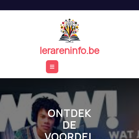
Naar
de
inhoud
springen
lerareninfo.be
Open
Button
ONTDEK
DE
VOORDEL