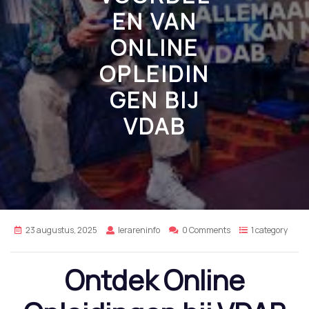
EN VAN
ONLINE
OPLEIDIN
GEN BIJ
VDAB
23 augustus, 2025
lerareninfo
0 Comments
1 category
Ontdek Online