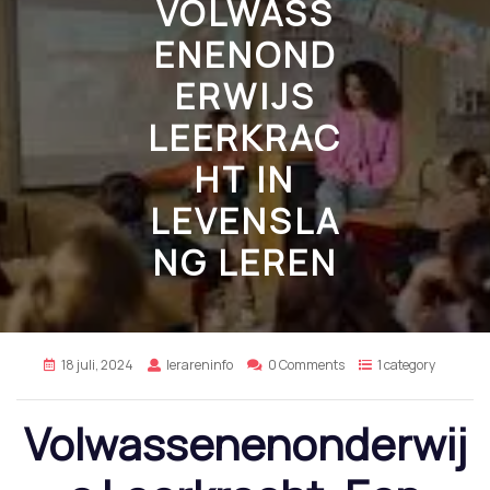
VOLWASS
ENENOND
ERWIJS
LEERKRAC
HT IN
LEVENSLA
NG LEREN
18 juli, 2024
lerareninfo
0 Comments
1 category
Volwassenenonderwij