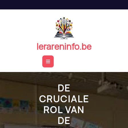
Naar
de
inhoud
springen
lerareninfo.be
Open
Button
DE
CRUCIALE
ROL VAN
DE