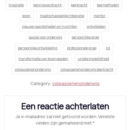
inspiratie
kennisoverdracht
leerkracht
leermethoden
leren
maatschappelijke integratie
mentor
nieuwe vaardigheden en inzichten
ontwikkelen
passie voor onderwijs
persoonlijke groei
persoonlijke ontwikkeling
professionele groei
rol
transformatie van levenspaden
unieke mogelijkheid
volwassenenonderwijs
volwassenenonderwijs leerkracht
Category:
volwassenenonderwijs
Een reactie achterlaten
Je e-mailadres zal niet getoond worden.
Vereiste
velden zijn gemarkeerd met
*