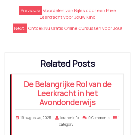
Berichtnavigatie
Previous:
Voordelen van Bijles door een Privé
Leerkracht voor Jouw Kind
Next:
Ontdek Nu Gratis Online Cursussen voor Jou!
Related Posts
De Belangrijke Rol van de
Leerkracht in het
Avondonderwijs
19 augustus, 2025
lerareninfo
0 Comments
1
category