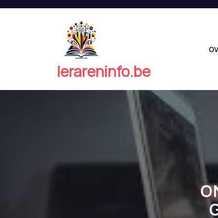
Naar
de
inhoud
springen
OV
lerareninfo.be
O