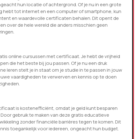
geacht hun locatie of achtergrond. Of je nu in een grote
g hebt tot internet en een computer of smartphone, kun
tent en waardevolle certificaten behalen. Dit opent de
en over de hele wereld die anders misschien geen
ringen.
ratis online cursussen met certificaat. Je hebt de vrijheid
pen die het beste bij jou passen. Of je nu een druk
 leren stelt je in staat om je studie in te passen in jouw
ieuwe vaardigheden te verwerven en kennis op te doen
ezigheden.
ificaat is kostenefficiënt, omdat je geld kunt besparen
t. Door gebruik te maken van deze gratis educatieve
wikkeling zonder financiële barrières tegen te komen. Dit
nnis toegankelijk voor iedereen, ongeacht hun budget.