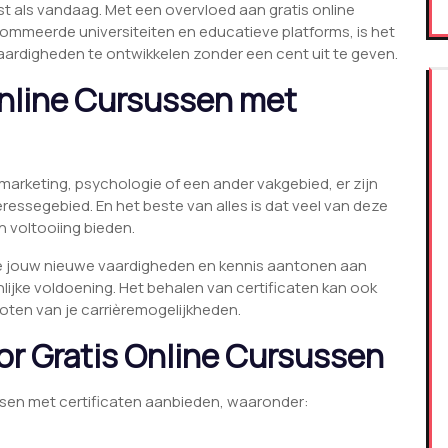
st als vandaag. Met een overvloed aan gratis online
meerde universiteiten en educatieve platforms, is het
aardigheden te ontwikkelen zonder een cent uit te geven.
Online Cursussen met
marketing, psychologie of een ander vakgebied, er zijn
eressegebied. En het beste van alles is dat veel van deze
n voltooiing bieden.
 je jouw nieuwe vaardigheden en kennis aantonen aan
ijke voldoening. Het behalen van certificaten kan ook
roten van je carrièremogelijkheden.
or Gratis Online Cursussen
sussen met certificaten aanbieden, waaronder: