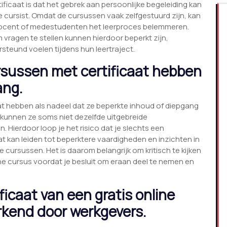
ificaat is dat het gebrek aan persoonlijke begeleiding kan
e cursist. Omdat de cursussen vaak zelfgestuurd zijn, kan
 docent of medestudenten het leerproces belemmeren.
vragen te stellen kunnen hierdoor beperkt zijn,
teund voelen tijdens hun leertraject.
rsussen met certificaat hebben
ang.
at hebben als nadeel dat ze beperkte inhoud of diepgang
 kunnen ze soms niet dezelfde uitgebreide
 Hierdoor loop je het risico dat je slechts een
at kan leiden tot beperktere vaardigheden en inzichten in
 cursussen. Het is daarom belangrijk om kritisch te kijken
ine cursus voordat je besluit om eraan deel te nemen en
ficaat van een gratis online
rkend door werkgevers.