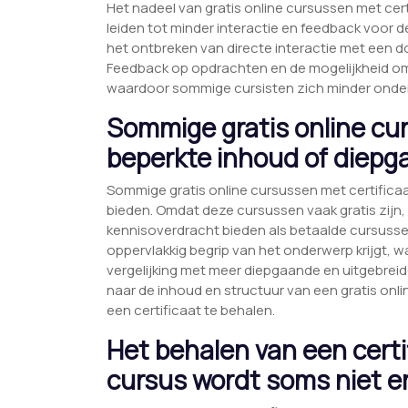
Het nadeel van gratis online cursussen met cert
leiden tot minder interactie en feedback voor d
het ontbreken van directe interactie met een
Feedback op opdrachten en de mogelijkheid om 
waardoor sommige cursisten zich minder onders
Sommige gratis online cu
beperkte inhoud of diepg
Sommige gratis online cursussen met certifica
bieden. Omdat deze cursussen vaak gratis zijn,
kennisoverdracht bieden als betaalde cursussen.
oppervlakkig begrip van het onderwerp krijgt, w
vergelijking met meer diepgaande en uitgebreide
naar de inhoud en structuur van een gratis onl
een certificaat te behalen.
Het behalen van een certi
cursus wordt soms niet e