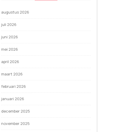
augustus 2026
juli 2026
juni 2026
mei 2026
april 2026
maart 2026
februari 2026
januari 2026
december 2025
november 2025