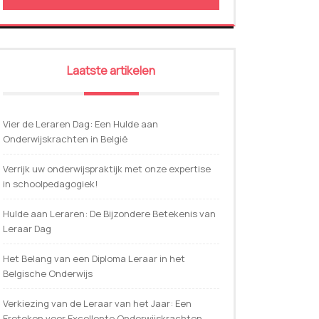
Laatste artikelen
Vier de Leraren Dag: Een Hulde aan
Onderwijskrachten in België
Verrijk uw onderwijspraktijk met onze expertise
in schoolpedagogiek!
Hulde aan Leraren: De Bijzondere Betekenis van
Leraar Dag
Het Belang van een Diploma Leraar in het
Belgische Onderwijs
Verkiezing van de Leraar van het Jaar: Een
Ereteken voor Excellente Onderwijskrachten