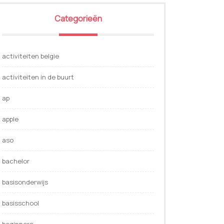
Categorieën
activiteiten belgie
activiteiten in de buurt
ap
apple
aso
bachelor
basisonderwijs
basisschool