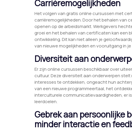
Carrièremogelijkheden
Het volgen van gratis online cursussen met cert
carrièremogelijkheden. Door het behalen van ce
openen op de arbeidsmarkt. Werkgevers hecht
groei en het behalen van certificaten kan een bl
ontwikkeling. Dit kan niet alleen je geloofwaard
van nieuwe mogelijkheden en vooruitgang in je 
Diversiteit aan onderwer
Er zijn online cursussen beschikbaar over uit
cultuur. Deze diversiteit aan onderwerpen stel
interesses te ontdekken, ongeacht hun achtergr
van een nieuwe programmeertaal, het ontdekke
interculturele communicatievaardigheden, er is a
leerdoelen.
Gebrek aan persoonlijke b
minder interactie en feed