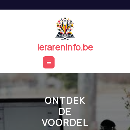
Naar
de
inhoud
springen
lerareninfo.be
Open
Button
ONTDEK
DE
VOORDEL