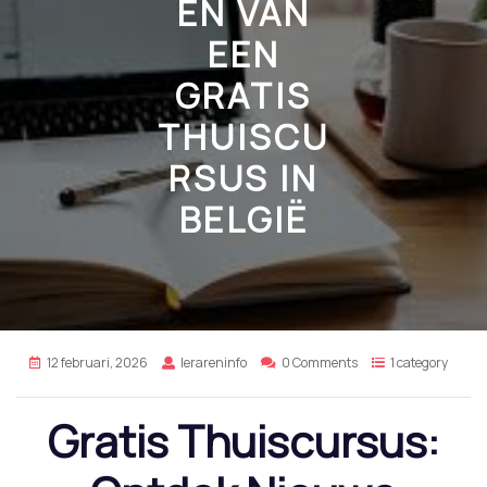
EN VAN
EEN
GRATIS
THUISCU
RSUS IN
BELGIË
12 februari, 2026
lerareninfo
0 Comments
1 category
Gratis Thuiscursus: