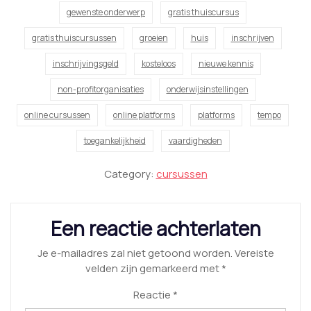
gewenste onderwerp
gratis thuiscursus
gratis thuiscursussen
groeien
huis
inschrijven
inschrijvingsgeld
kosteloos
nieuwe kennis
non-profitorganisaties
onderwijsinstellingen
online cursussen
online platforms
platforms
tempo
toegankelijkheid
vaardigheden
Category:
cursussen
Een reactie achterlaten
Je e-mailadres zal niet getoond worden.
Vereiste
velden zijn gemarkeerd met
*
Reactie
*