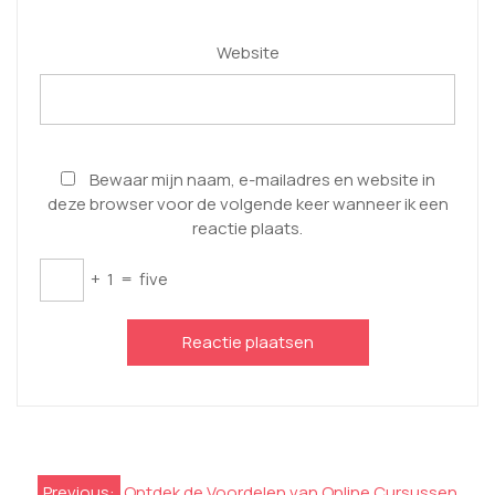
Website
Bewaar mijn naam, e-mailadres en website in
deze browser voor de volgende keer wanneer ik een
reactie plaats.
+
1
=
five
Berichtnavigatie
Previous:
Ontdek de Voordelen van Online Cursussen