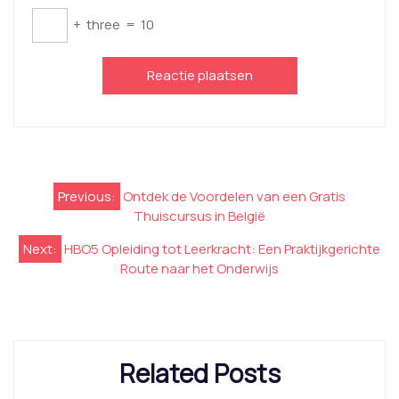
+
three
=
10
Berichtnavigatie
Previous:
Ontdek de Voordelen van een Gratis
Thuiscursus in België
Next:
HBO5 Opleiding tot Leerkracht: Een Praktijkgerichte
Route naar het Onderwijs
Related Posts