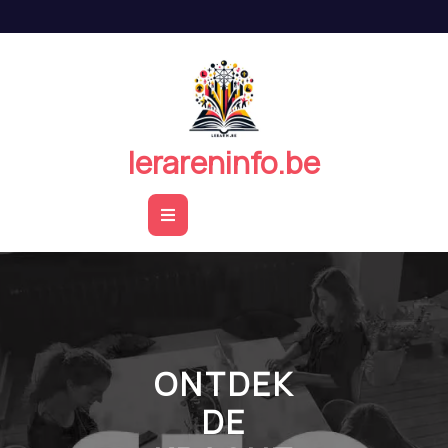
Naar
de
inhoud
springen
lerareninfo.be
Open
Button
ONTDEK
DE