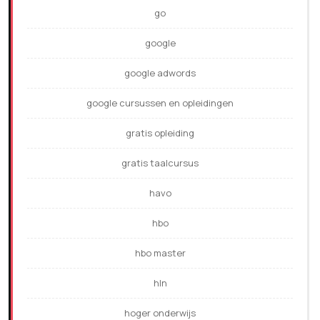
go
google
google adwords
google cursussen en opleidingen
gratis opleiding
gratis taalcursus
havo
hbo
hbo master
hln
hoger onderwijs