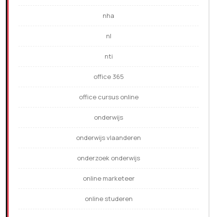
nha
nl
nti
office 365
office cursus online
onderwijs
onderwijs vlaanderen
onderzoek onderwijs
online marketeer
online studeren