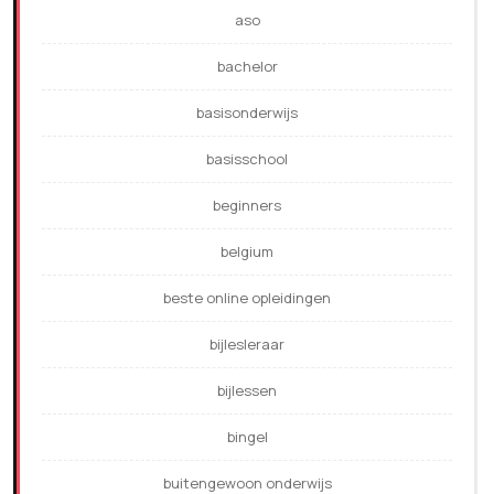
aso
bachelor
basisonderwijs
basisschool
beginners
belgium
beste online opleidingen
bijlesleraar
bijlessen
bingel
buitengewoon onderwijs