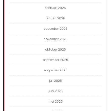
februari 2026
januari 2026
december 2025
november 2025
oktober 2025
september 2025
augustus 2025
juli 2025
juni 2025
mei 2025