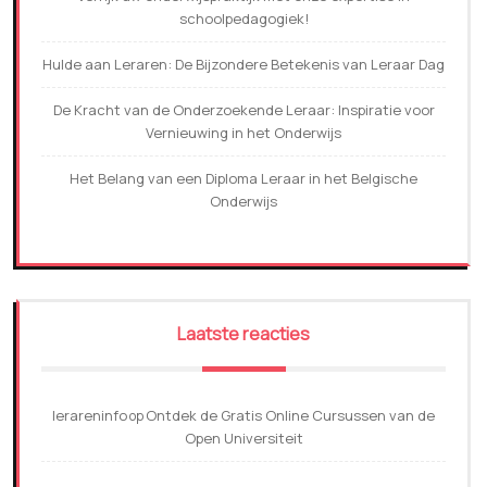
schoolpedagogiek!
Hulde aan Leraren: De Bijzondere Betekenis van Leraar Dag
De Kracht van de Onderzoekende Leraar: Inspiratie voor
Vernieuwing in het Onderwijs
Het Belang van een Diploma Leraar in het Belgische
Onderwijs
Laatste reacties
lerareninfo
Ontdek de Gratis Online Cursussen van de
op
Open Universiteit