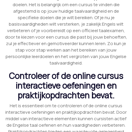
doelen. Het is belangrijk om een cursus te vinden die
afgestemd is op jouw huidige taalvaardigheid en de
specifieke doelen die je wilt bereiken. Of je nu je
basisvaardigheden wilt versterken, je zakelijk Engels wilt
verbeteren of je voorbereidt op een officieel taalexamen,
door te kiezen voor een cursus die past bij jouw behoeften,
zul je effectiever en gemotiveerder kunnen leren. Zo kun je
stap voor stap werken aan het bereiken van jouw
persoonlijke leerdoelen en het vergroten van jouw Engelse
taalvaardigheid.
Controleer of de online cursus
interactieve oefeningen en
praktijkopdrachten bevat.
Het is essentieel om te controleren of de online cursus
interactieve oefeningen en praktijkopdrachten bevat. Door
middel van interactieve elementen kunnen cursisten actief
de Engelse taal oefenen en hun vaardigheden verbeteren.
Praktijkopdrachten bieden een waardevolle gelegenheid