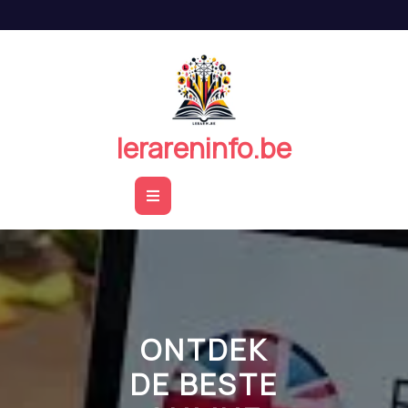
Naar
de
inhoud
springen
lerareninfo.be
Open
Button
ONTDEK
DE BESTE