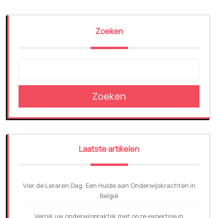
Zoeken
Zoeken
Laatste artikelen
Vier de Leraren Dag: Een Hulde aan Onderwijskrachten in
België
Verrijk uw onderwijspraktijk met onze expertise in