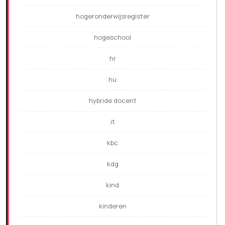
hogeronderwijsregister
hogeschool
hr
hu
hybride docent
it
kbc
kdg
kind
kinderen