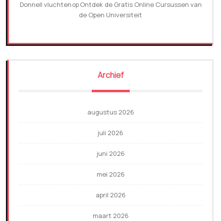
Donnell vluchten
Ontdek de Gratis Online Cursussen van
op
de Open Universiteit
Archief
augustus 2026
juli 2026
juni 2026
mei 2026
april 2026
maart 2026