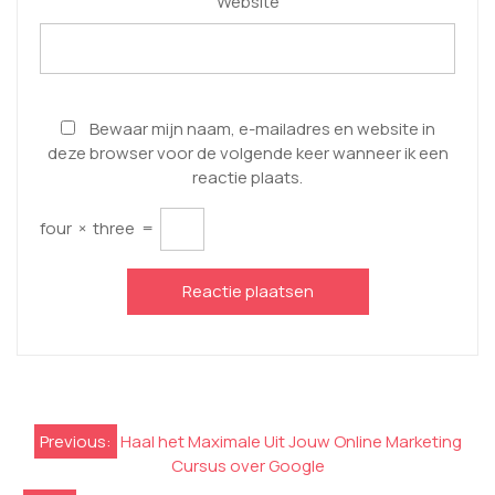
Website
Bewaar mijn naam, e-mailadres en website in
deze browser voor de volgende keer wanneer ik een
reactie plaats.
four
×
three
=
Berichtnavigatie
Previous:
Haal het Maximale Uit Jouw Online Marketing
Cursus over Google