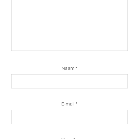
Naam
*
E-mail
*