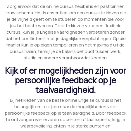
Zorg ervoor dat de online cursus flexibel is en past binnen
jouw schema. Het is essentieel om een cursus te kiezen die
je de vrijheid geeft om te studeren op momenten die voor
jou het beste werken. Door te kiezen voor een flexibele
cursus, kun je je Engelse vaardigheden verbeteren zonder
dat het conflicteert met je dagelijkse verplichtingen. Op die
manier kun je op eigen tempo leren en het maximale uit de
cursus halen, terwijl je de balans behoudt tussen werk,
studie en andere verantwoordelijkheden.
Kijk of er mogelijkheden zijn voor
persoonlijke feedback op je
taalvaardigheid.
Bij het kiezen van de beste online Engelse cursus is het
belangrijk om te kijken naar de mogelijkheden voor
persoonlijke feedback op je taalvaardigheid. Door feedback
te ontvangen van ervaren docenten of taalexperts, krijg je
waardevolle inzichten in je sterke punten en