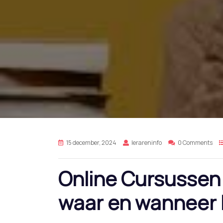
15 december, 2024
lerareninfo
0 Comments
Online Cursussen 
waar en wanneer h