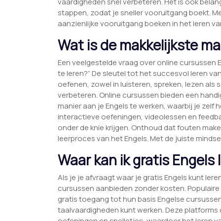
vaardigheden snel verbeteren. Het is ook belang
stappen, zodat je sneller vooruitgang boekt. Met
aanzienlijke vooruitgang boeken in het leren va
Wat is de makkelijkste ma
Een veelgestelde vraag over online cursussen E
te leren?” De sleutel tot het succesvol leren van
oefenen, zowel in luisteren, spreken, lezen als 
verbeteren. Online cursussen bieden een handi
manier aan je Engels te werken, waarbij je zelf
interactieve oefeningen, videolessen en feedb
onder de knie krijgen. Onthoud dat fouten mak
leerproces van het Engels. Met de juiste mindse
Waar kan ik gratis Engels 
Als je je afvraagt waar je gratis Engels kunt lere
cursussen aanbieden zonder kosten. Populaire 
gratis toegang tot hun basis Engelse cursusse
taalvaardigheden kunt werken. Deze platforms
oefeningen en spelletjes, waardoor het leren va