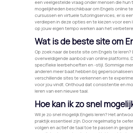
een veelgestelde vraag onder mensen die hun taa
mogelijkheden beschikbaar om Engels online te 
cursussen en virtuele tutoringservices, er is ee
verdiepen in deze opties en te kiezen voor een le
op jouw eigen tempo werken aan het verbetere
Wat is de beste site om En
Op zoek naar de beste site om Engels te leren? D
overweldigende aanbod van online platforms. D
specifieke leerbehoeften en -stijl. Sommige me
anderen meer baat hebben bij gepersonaliseer
verschillende sites te verkennen en te experi
voor jou vindt. Onthoud dat consistentie en mot
leren van een nieuwe taal.
Hoe kan ik zo snel mogelij
Wil je zo snel mogelijk Engels leren? Het antwo
praktijk essentieel zijn. Door regelmatig te oef
volgen en actief de taal toe te passen in gespre