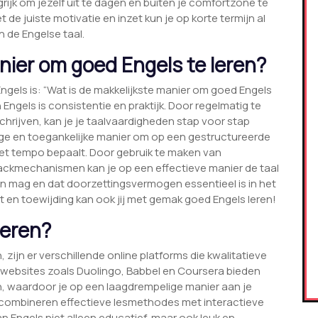
rijk om jezelf uit te dagen en buiten je comfortzone te
 de juiste motivatie en inzet kun je op korte termijn al
n de Engelse taal.
nier om goed Engels te leren?
ngels is: “Wat is de makkelijkste manier om goed Engels
 Engels is consistentie en praktijk. Door regelmatig te
schrijven, kan je je taalvaardigheden stap voor stap
ge en toegankelijke manier om op een gestructureerde
 het tempo bepaalt. Door gebruik te maken van
ackmechanismen kan je op een effectieve manier de taal
en mag en dat doorzettingsvermogen essentieel is in het
t en toewijding kan ook jij met gemak goed Engels leren!
leren?
n, zijn er verschillende online platforms die kwalitatieve
websites zoals Duolingo, Babbel en Coursera bieden
n, waardoor je op een laagdrempelige manier aan je
 combineren effectieve lesmethodes met interactieve
n Engels niet alleen educatief, maar ook leuk en