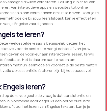
lvaardigheid willen verbeteren. Gelukkig zijn er tal van
leren. Van interactieve apps en websites tot online
n breed scala aan leermiddelen om uit te kiezen. Door je te
ermethode die bij jouw leerstijl past, kan je effectief en
n van je Engelse vaardigheden.
gels te leren?
eze veelgestelde vraag is begrijpelijk, gezien het
e keuze voor de beste site hangt echter af van jouw
nsen geven de voorkeur aan interactieve lessen, terwijl
de feedback. Het is daarom aan te raden om
menteren met hun leermiddelen voordat je de beste match
ivatie ook essentiële factoren zijn bij het succesvol
k Engels leren?
ord op deze veelgestelde vraag is dat consistentie en
enen, bijvoorbeeld door dagelijks een online cursus te
kken of door het lezen van Engelse teksten, kun je je