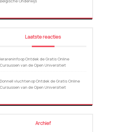
Belgische Onderwijs
Laatste reacties
lerareninfo
Ontdek de Gratis Online
op
Cursussen van de Open Universiteit
Donnell vluchten
Ontdek de Gratis Online
op
Cursussen van de Open Universiteit
Archief