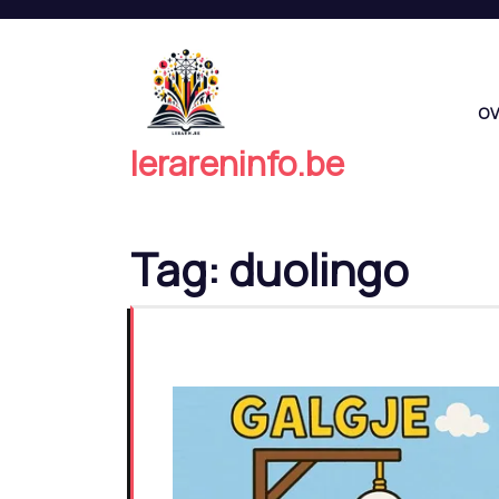
Naar
de
inhoud
springen
OV
lerareninfo.be
Tag:
duolingo