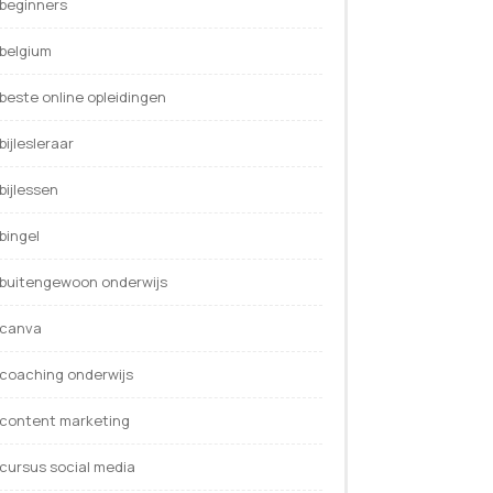
beginners
belgium
beste online opleidingen
bijlesleraar
bijlessen
bingel
buitengewoon onderwijs
canva
coaching onderwijs
content marketing
cursus social media