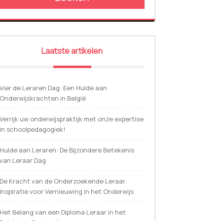
Laatste artikelen
Vier de Leraren Dag: Een Hulde aan
Onderwijskrachten in België
Verrijk uw onderwijspraktijk met onze expertise
in schoolpedagogiek!
Hulde aan Leraren: De Bijzondere Betekenis
van Leraar Dag
De Kracht van de Onderzoekende Leraar:
Inspiratie voor Vernieuwing in het Onderwijs
Het Belang van een Diploma Leraar in het