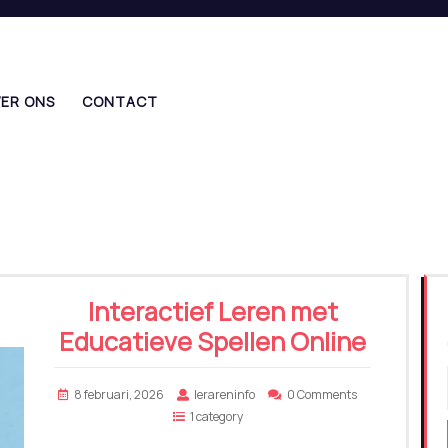
ER ONS
CONTACT
Interactief Leren met
Educatieve Spellen Online
8 februari, 2026
lerareninfo
0 Comments
1 category