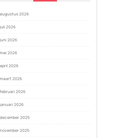
augustus 2026
juli 2026
juni 2026
mei 2026
april 2026
maart 2026
februari 2026
januari 2026
december 2025
november 2025