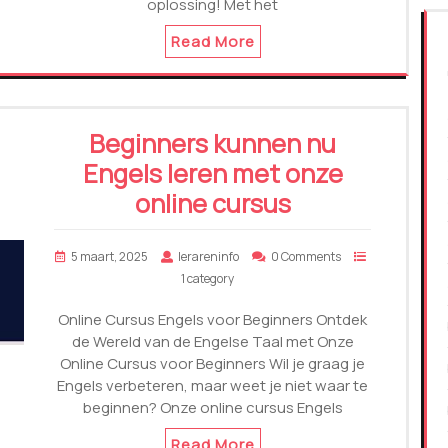
oplossing! Met het
Read More
Beginners kunnen nu
Engels leren met onze
online cursus
5 maart, 2025
lerareninfo
0 Comments
1 category
Online Cursus Engels voor Beginners Ontdek
de Wereld van de Engelse Taal met Onze
Online Cursus voor Beginners Wil je graag je
Engels verbeteren, maar weet je niet waar te
beginnen? Onze online cursus Engels
Read More