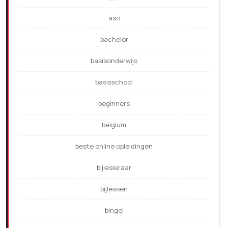
aso
bachelor
basisonderwijs
basisschool
beginners
belgium
beste online opleidingen
bijlesleraar
bijlessen
bingel