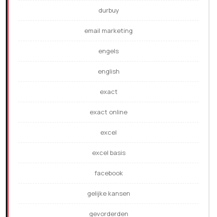
durbuy
email marketing
engels
english
exact
exact online
excel
excel basis
facebook
gelijke kansen
gevorderden