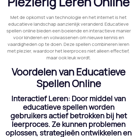
Plezierig Leren Online
Met de opkomst van technologie en het internet is het
educatieve landschap aanzienlijk veranderd. Educatieve
spellen online bieden een boeiende en interactieve manier
voor kinderen en volwassenen om nieuwe kennis en
vaardigheden op te doen. Deze spellen combineren leren
met plezier, waardoor het leerproces niet alleen effectief,
maar ook leuk wordt.
Voordelen van Educatieve
Spellen Online
Interactief Leren:
Door middel van
educatieve spellen worden
gebruikers actief betrokken bij het
leerproces. Ze kunnen problemen
oplossen, strategieën ontwikkelen en