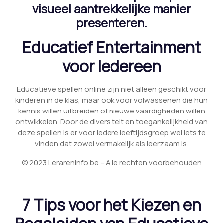
visueel aantrekkelijke manier
presenteren.
Educatief Entertainment
voor Iedereen
Educatieve spellen online zijn niet alleen geschikt voor
kinderen in de klas, maar ook voor volwassenen die hun
kennis willen uitbreiden of nieuwe vaardigheden willen
ontwikkelen. Door de diversiteit en toegankelijkheid van
deze spellen is er voor iedere leeftijdsgroep wel iets te
vinden dat zowel vermakelijk als leerzaam is.
© 2023 Lerareninfo.be – Alle rechten voorbehouden
7 Tips voor het Kiezen en