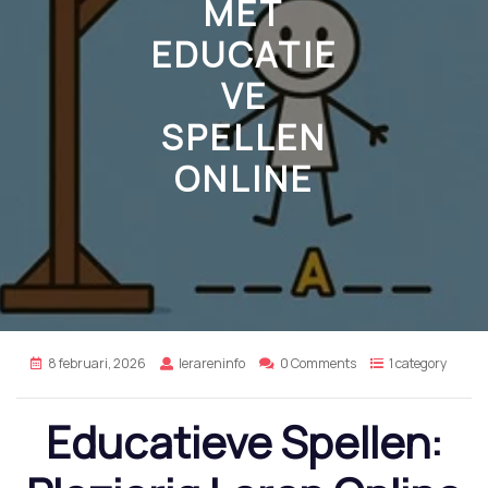
MET
EDUCATIE
VE
SPELLEN
ONLINE
8 februari, 2026
lerareninfo
0 Comments
1 category
Educatieve Spellen: