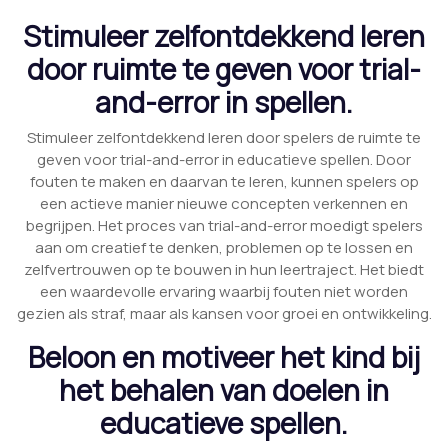
Stimuleer zelfontdekkend leren
door ruimte te geven voor trial-
and-error in spellen.
Stimuleer zelfontdekkend leren door spelers de ruimte te
geven voor trial-and-error in educatieve spellen. Door
fouten te maken en daarvan te leren, kunnen spelers op
een actieve manier nieuwe concepten verkennen en
begrijpen. Het proces van trial-and-error moedigt spelers
aan om creatief te denken, problemen op te lossen en
zelfvertrouwen op te bouwen in hun leertraject. Het biedt
een waardevolle ervaring waarbij fouten niet worden
gezien als straf, maar als kansen voor groei en ontwikkeling.
Beloon en motiveer het kind bij
het behalen van doelen in
educatieve spellen.