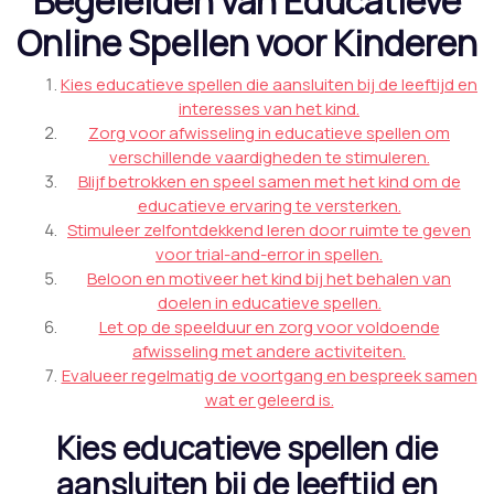
Begeleiden van Educatieve
Online Spellen voor Kinderen
Kies educatieve spellen die aansluiten bij de leeftijd en
interesses van het kind.
Zorg voor afwisseling in educatieve spellen om
verschillende vaardigheden te stimuleren.
Blijf betrokken en speel samen met het kind om de
educatieve ervaring te versterken.
Stimuleer zelfontdekkend leren door ruimte te geven
voor trial-and-error in spellen.
Beloon en motiveer het kind bij het behalen van
doelen in educatieve spellen.
Let op de speelduur en zorg voor voldoende
afwisseling met andere activiteiten.
Evalueer regelmatig de voortgang en bespreek samen
wat er geleerd is.
Kies educatieve spellen die
aansluiten bij de leeftijd en