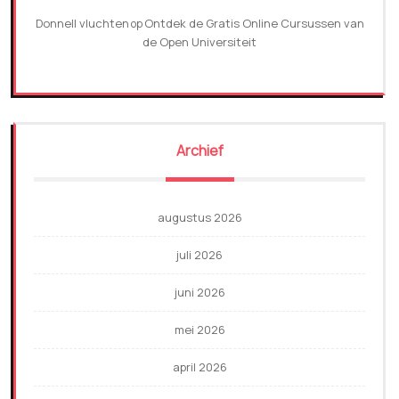
Donnell vluchten
Ontdek de Gratis Online Cursussen van
op
de Open Universiteit
Archief
augustus 2026
juli 2026
juni 2026
mei 2026
april 2026