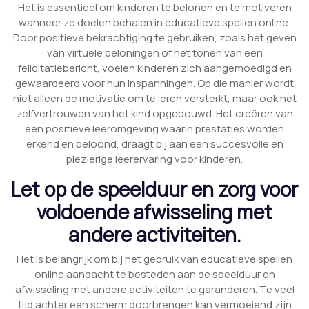
Het is essentieel om kinderen te belonen en te motiveren
wanneer ze doelen behalen in educatieve spellen online.
Door positieve bekrachtiging te gebruiken, zoals het geven
van virtuele beloningen of het tonen van een
felicitatiebericht, voelen kinderen zich aangemoedigd en
gewaardeerd voor hun inspanningen. Op die manier wordt
niet alleen de motivatie om te leren versterkt, maar ook het
zelfvertrouwen van het kind opgebouwd. Het creëren van
een positieve leeromgeving waarin prestaties worden
erkend en beloond, draagt bij aan een succesvolle en
plezierige leerervaring voor kinderen.
Let op de speelduur en zorg voor
voldoende afwisseling met
andere activiteiten.
Het is belangrijk om bij het gebruik van educatieve spellen
online aandacht te besteden aan de speelduur en
afwisseling met andere activiteiten te garanderen. Te veel
tijd achter een scherm doorbrengen kan vermoeiend zijn