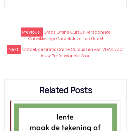
Berichtnavigatie
Previous:
Gratis Online Cursus Persoonlijke
Ontwikkeling: Ontdek Jezelf en Groei!
Next:
Ontdek de Gratis Online Cursussen van VDAB voor
Jouw Professionele Groei
Related Posts