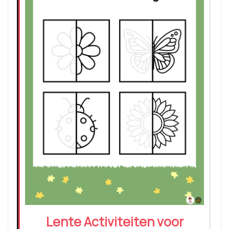
Lente Activiteiten voor