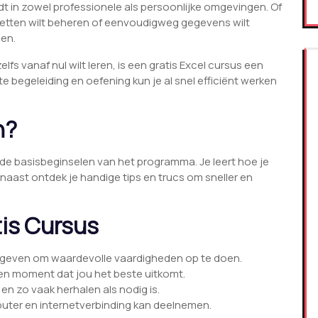
rdt in zowel professionele als persoonlijke omgevingen. Of
getten wilt beheren of eenvoudigweg gegevens wilt
pen.
elfs vanaf nul wilt leren, is een gratis Excel cursus een
e begeleiding en oefening kun je al snel efficiënt werken
n?
p de basisbeginselen van het programma. Je leert hoe je
aast ontdek je handige tips en trucs om sneller en
tis Cursus
e geven om waardevolle vaardigheden op te doen.
en moment dat jou het beste uitkomt.
 en zo vaak herhalen als nodig is.
ter en internetverbinding kan deelnemen.