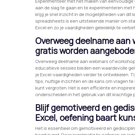
Experimenteer met het maken van eenvoudige s
aan de slag te gaan en te experimenteren met
krijg je snel inzicht in de mogelijkheden van d
spreadsheets is een uitstekende manier om sta
Excel en zo je vaardigheden geleidelijk te verbe
Overweeg deelname aan w
gratis worden aangeboden
Overweeg deelname aan webinars of workshops
educatieve sessies bieden een waardevolle gel
je Excel-vaardigheden verder te ontwikkelen. Ti
tips, nuttige inzichten en de kans om vragen t
kunt vergroten. Het is een efficiënte en inspire
onderscheiden in het gebruik van dit krachtige
Blijf gemotiveerd en gedis
Excel, oefening baart kun
Het is essentieel om gemotiveerd en gediscipline
baart kunst. Door regelmatig te oefenen en jeze