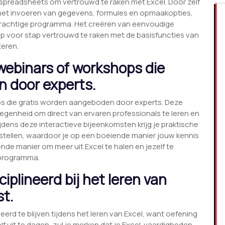
preadsheets om vertrouwd te raken met Excel. Door zelf
 het invoeren van gegevens, formules en opmaakopties,
it krachtige programma. Het creëren van eenvoudige
p voor stap vertrouwd te raken met de basisfuncties van
teren.
ebinars of workshops die
 door experts.
 die gratis worden aangeboden door experts. Deze
egenheid om direct van ervaren professionals te leren en
jdens deze interactieve bijeenkomsten krijg je praktische
e stellen, waardoor je op een boeiende manier jouw kennis
rende manier om meer uit Excel te halen en jezelf te
 programma.
ciplineerd bij het leren van
st.
erd te blijven tijdens het leren van Excel, want oefening
lf uit te dagen, zul je merken dat je Excel-vaardigheden