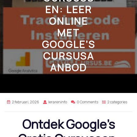
EN: LEER
ONLINE
MET
GOOGLE’S
CURSUSA
ANBOD
2 februari, 2026
lerareninfo
0 Comments
2 categories
Ontdek Google’s