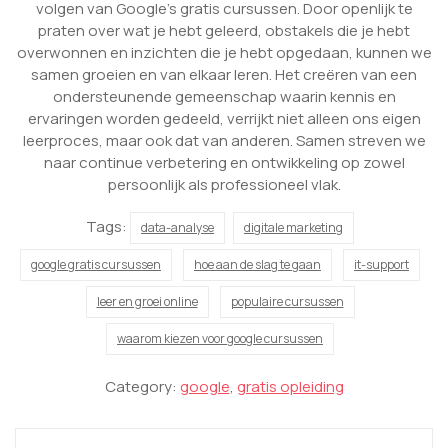
volgen van Google’s gratis cursussen. Door openlijk te
praten over wat je hebt geleerd, obstakels die je hebt
overwonnen en inzichten die je hebt opgedaan, kunnen we
samen groeien en van elkaar leren. Het creëren van een
ondersteunende gemeenschap waarin kennis en
ervaringen worden gedeeld, verrijkt niet alleen ons eigen
leerproces, maar ook dat van anderen. Samen streven we
naar continue verbetering en ontwikkeling op zowel
persoonlijk als professioneel vlak.
Tags:
data-analyse
digitale marketing
google gratis cursussen
hoe aan de slag te gaan
it-support
leer en groei online
populaire cursussen
waarom kiezen voor google cursussen
Category:
google
,
gratis opleiding