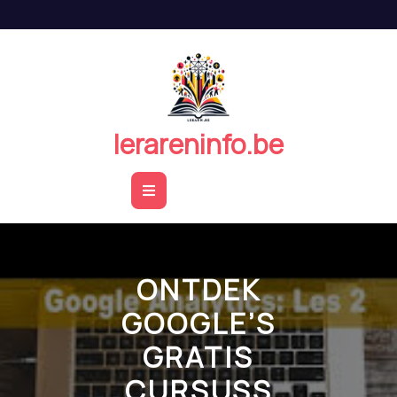
Naar
de
inhoud
springen
lerareninfo.be
Open
Button
ONTDEK
GOOGLE’S
GRATIS
CURSUSS