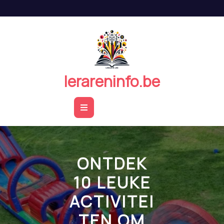
Naar
de
inhoud
springen
lerareninfo.be
Open
Button
ONTDEK
10 LEUKE
ACTIVITEI
TEN OM