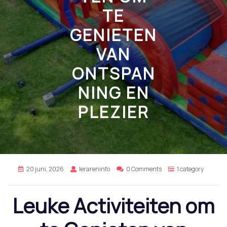
TE
GENIETEN
VAN
ONTSPAN
NING EN
PLEZIER
20 juni, 2026
lerareninfo
0 Comments
1 category
Leuke Activiteiten om