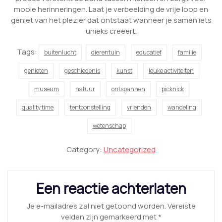
mooie herinneringen. Laat je verbeelding de vrije loop en
geniet van het plezier dat ontstaat wanneer je samen iets
unieks creëert.
Tags:
buitenlucht
dierentuin
educatief
familie
genieten
geschiedenis
kunst
leuke activiteiten
museum
natuur
ontspannen
picknick
quality time
tentoonstelling
vrienden
wandeling
wetenschap
Category:
Uncategorized
Een reactie achterlaten
Je e-mailadres zal niet getoond worden.
Vereiste
velden zijn gemarkeerd met
*