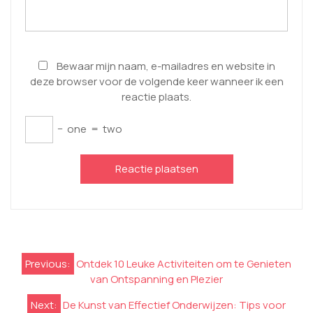
Bewaar mijn naam, e-mailadres en website in
deze browser voor de volgende keer wanneer ik een
reactie plaats.
−
one
=
two
Berichtnavigatie
Previous:
Ontdek 10 Leuke Activiteiten om te Genieten
van Ontspanning en Plezier
Next:
De Kunst van Effectief Onderwijzen: Tips voor