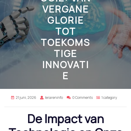
VERGANE
GLORIE
TOT
TOEKOMS
TIGE
INNOVATI
E
21 juni, 2026
lerareninfo
0 Comments
1 category
De Impact van