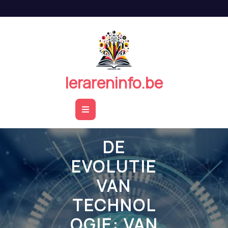
Naar
de
inhoud
springen
lerareninfo.be
Open
Button
DE
EVOLUTIE
VAN
TECHNOL
OGIE: VAN