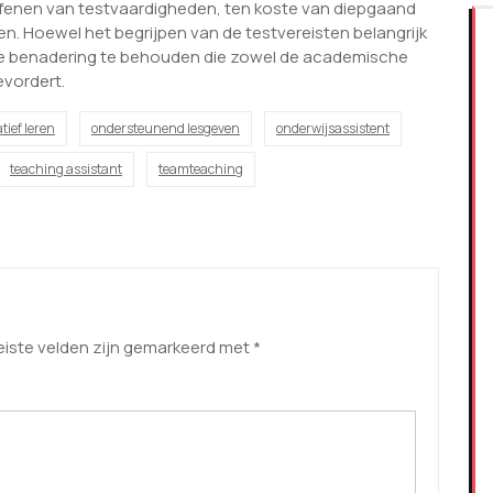
efenen van testvaardigheden, ten koste van diepgaand
ingen. Hoewel het begrijpen van de testvereisten belangrijk
rde benadering te behouden die zowel de academische
evordert.
tief leren
ondersteunend lesgeven
onderwijsassistent
teaching assistant
teamteaching
eiste velden zijn gemarkeerd met
*