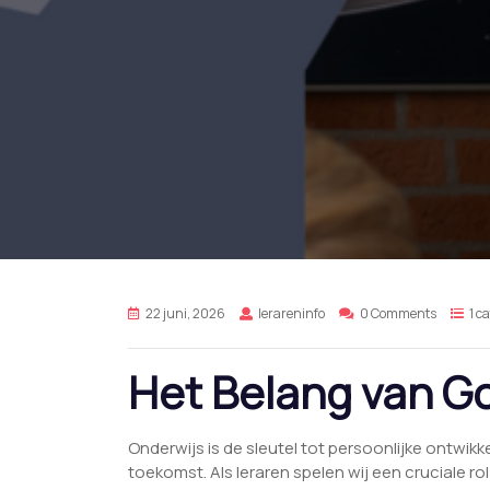
22 juni, 2026
lerareninfo
0 Comments
1 c
Het Belang van G
Onderwijs is de sleutel tot persoonlijke ontwi
toekomst. Als leraren spelen wij een cruciale r