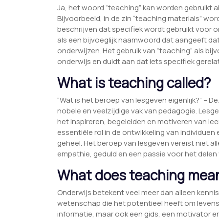
Ja, het woord “teaching” kan worden gebruikt a
Bijvoorbeeld, in de zin “teaching materials” wor
beschrijven dat specifiek wordt gebruikt voor 
als een bijvoeglijk naamwoord dat aangeeft dat
onderwijzen. Het gebruik van “teaching” als bi
onderwijs en duidt aan dat iets specifiek gerel
What is teaching called?
“Wat is het beroep van lesgeven eigenlijk?” – D
nobele en veelzijdige vak van pedagogie. Lesg
het inspireren, begeleiden en motiveren van leerl
essentiële rol in de ontwikkeling van individuen
geheel. Het beroep van lesgeven vereist niet a
empathie, geduld en een passie voor het delen 
What does teaching mea
Onderwijs betekent veel meer dan alleen kennis
wetenschap die het potentieel heeft om levens t
informatie, maar ook een gids, een motivator en