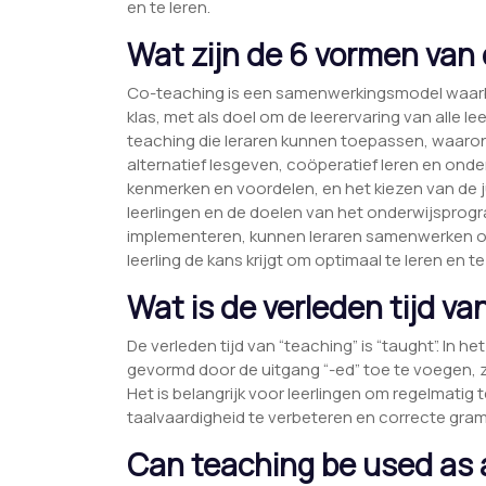
en te leren.
Wat zijn de 6 vormen van
Co-teaching is een samenwerkingsmodel waarbi
klas, met als doel om de leerervaring van alle le
teaching die leraren kunnen toepassen, waarond
alternatief lesgeven, coöperatief leren en ond
kenmerken en voordelen, en het kiezen van de 
leerlingen en de doelen van het onderwijsprog
implementeren, kunnen leraren samenwerken om 
leerling de kans krijgt om optimaal te leren en te
Wat is de verleden tijd va
De verleden tijd van “teaching” is “taught”. In 
gevormd door de uitgang “-ed” toe te voegen, zoa
Het is belangrijk voor leerlingen om regelmat
taalvaardigheid te verbeteren en correcte gra
Can teaching be used as 