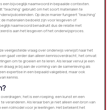
ls een bijvoeglijk naamwoord in bepaalde contexten.
dt “teaching” gebruikt om het soort materialen te
onderwijsdoeleinden. Op deze manier fungeert “teaching”
 de materialen bedoeld zijn voor lesgeven of
jvoeglijk naamwoord benadrukt dus de relatie met
ateerd is aan het lesgeven of het onderwijsproces.
eze veelgestelde vraag over onderwijs verwijst naar het
even gaat verder dan alleen kennisoverdracht; het omvat
ingen om te groeien en te leren. Als leraar vervul je een
 en draag je bij aan de vorming van de samenleving als
lleen expertise in een bepaald vakgebied, maar ook
van kennis.
n?
 overdragen; het is een roeping, een kunst en een
e veranderen. Als leraar ben je niet alleen een bron van
 een rolmodel voor je leerlingen. Het betekent het