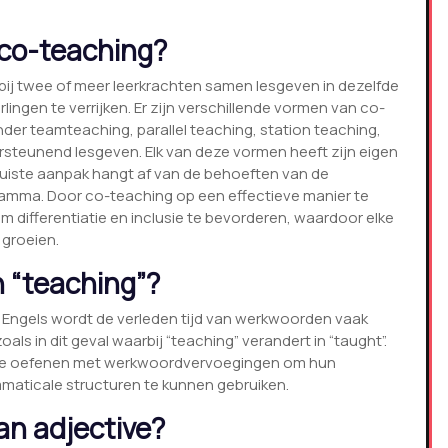
 co-teaching?
j twee of meer leerkrachten samen lesgeven in dezelfde
erlingen te verrijken. Er zijn verschillende vormen van co-
er teamteaching, parallel teaching, station teaching,
ersteunend lesgeven. Elk van deze vormen heeft zijn eigen
juiste aanpak hangt af van de behoeften van de
ramma. Door co-teaching op een effectieve manier te
differentiatie en inclusie te bevorderen, waardoor elke
 groeien.
n “teaching”?
het Engels wordt de verleden tijd van werkwoorden vaak
ls in dit geval waarbij “teaching” verandert in “taught”.
ig te oefenen met werkwoordvervoegingen om hun
mmaticale structuren te kunnen gebruiken.
an adjective?