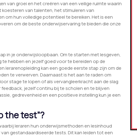
en van groei en het creëren van een veilige ruimte waarin
et koesteren van talenten, het stimuleren van
 om hun volledige potentieel te bereiken. Het is een
overen om de beste onderwijservaring te bieden die onze
tap in je onderwijsloopbaan. Om te starten met lesgeven,
g te hebben en jezelf goed voor te bereiden op de
een lerarenopleiding kan een goede eerste stap zijn om de
den te verwerven. Daarnaast is het aan te raden om
 door stage te lopen of als vervangleerkracht aan de slag
feedback, jezelf continu bij te scholen en te blijven
assie, gedrevenheid en een positieve instelling kun je een
 the test”?
k waarbij leraren hun onderwijsmethoden en lesinhoud
van gestandaardiseerde tests. Dit kan leiden tot een