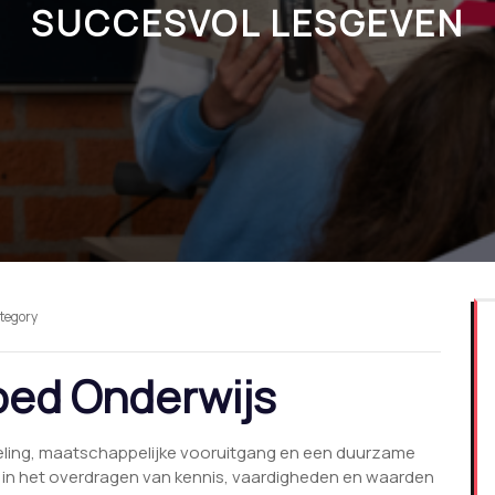
SUCCESVOL LESGEVEN
ategory
oed Onderwijs
kkeling, maatschappelijke vooruitgang en een duurzame
ol in het overdragen van kennis, vaardigheden en waarden