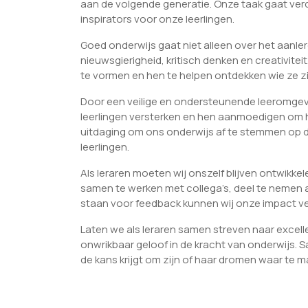
aan de volgende generatie. Onze taak gaat verd
inspirators voor onze leerlingen.
Goed onderwijs gaat niet alleen over het aanler
nieuwsgierigheid, kritisch denken en creativite
te vormen en hen te helpen ontdekken wie ze zi
Door een veilige en ondersteunende leeromgevi
leerlingen versterken en hen aanmoedigen om hu
uitdaging om ons onderwijs af te stemmen op 
leerlingen.
Als leraren moeten wij onszelf blijven ontwikke
samen te werken met collega’s, deel te nemen a
staan voor feedback kunnen wij onze impact ve
Laten we als leraren samen streven naar excell
onwrikbaar geloof in de kracht van onderwijs. 
de kans krijgt om zijn of haar dromen waar te m