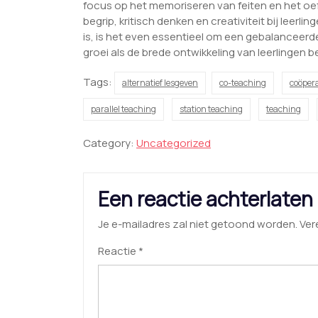
focus op het memoriseren van feiten en het o
begrip, kritisch denken en creativiteit bij leerl
is, is het even essentieel om een gebalancee
groei als de brede ontwikkeling van leerlingen b
Tags:
alternatief lesgeven
co-teaching
coöpera
parallel teaching
station teaching
teaching
Category:
Uncategorized
Een reactie achterlaten
Je e-mailadres zal niet getoond worden.
Ver
Reactie
*