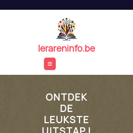
Naar
de
inhoud
springen
lerareninfo.be
Open
Button
ONTDEK
DE
LEUKSTE
UITSTAPJ