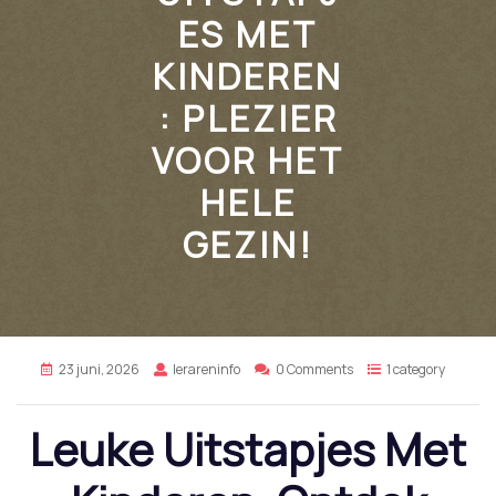
ES MET
KINDEREN
: PLEZIER
VOOR HET
HELE
GEZIN!
23 juni, 2026
lerareninfo
0 Comments
1 category
Leuke Uitstapjes Met