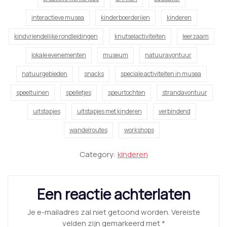
interactieve musea
kinderboerderijen
kinderen
kindvriendelijke rondleidingen
knutselactiviteiten
leerzaam
lokale evenementen
museum
natuuravontuur
natuurgebieden
snacks
speciale activiteiten in musea
speeltuinen
spelletjes
speurtochten
strandavontuur
uitstapjes
uitstapjes met kinderen
verbindend
wandelroutes
workshops
Category:
kinderen
Een reactie achterlaten
Je e-mailadres zal niet getoond worden.
Vereiste
velden zijn gemarkeerd met
*