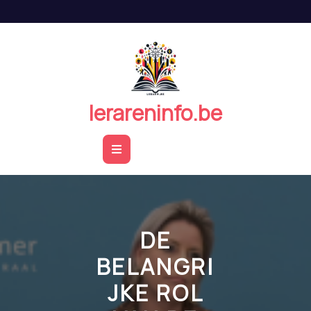
Naar
de
inhoud
springen
lerareninfo.be
Open
Button
DE
BELANGRI
JKE ROL