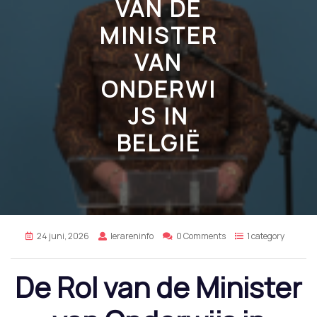
VAN DE
MINISTER
VAN
ONDERWI
JS IN
BELGIË
24 juni, 2026
lerareninfo
0 Comments
1 category
De Rol van de Minister