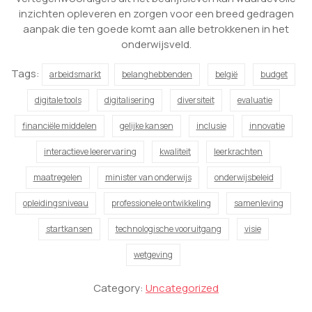
inzichten opleveren en zorgen voor een breed gedragen
aanpak die ten goede komt aan alle betrokkenen in het
onderwijsveld.
Tags:
arbeidsmarkt
belanghebbenden
belgië
budget
digitale tools
digitalisering
diversiteit
evaluatie
financiële middelen
gelijke kansen
inclusie
innovatie
interactieve leerervaring
kwaliteit
leerkrachten
maatregelen
minister van onderwijs
onderwijsbeleid
opleidingsniveau
professionele ontwikkeling
samenleving
startkansen
technologische vooruitgang
visie
wetgeving
Category:
Uncategorized