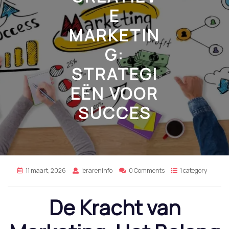
E
MARKETIN
G:
STRATEGI
EËN VOOR
SUCCES
11 maart, 2026
lerareninfo
0 Comments
1 category
De Kracht van