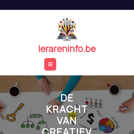
Naar
de
inhoud
springen
lerareninfo.be
Open
Button
DE
KRACHT
VAN
CREATIEV