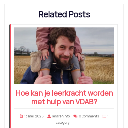
Related Posts
Hoe kan je leerkracht worden
met hulp van VDAB?
13 mei, 2026
lerareninfo
0 Comments
1
category