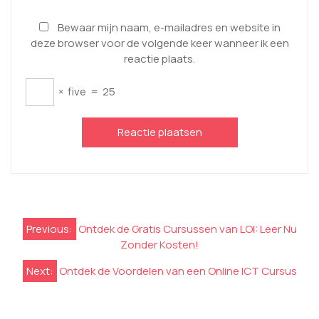
Bewaar mijn naam, e-mailadres en website in
deze browser voor de volgende keer wanneer ik een
reactie plaats.
×
five
=
25
Berichtnavigatie
Previous:
Ontdek de Gratis Cursussen van LOI: Leer Nu
Zonder Kosten!
Next:
Ontdek de Voordelen van een Online ICT Cursus