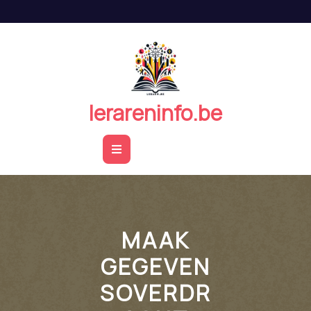
Naar
de
inhoud
springen
lerareninfo.be
Open
Button
MAAK
GEGEVEN
SOVERDR