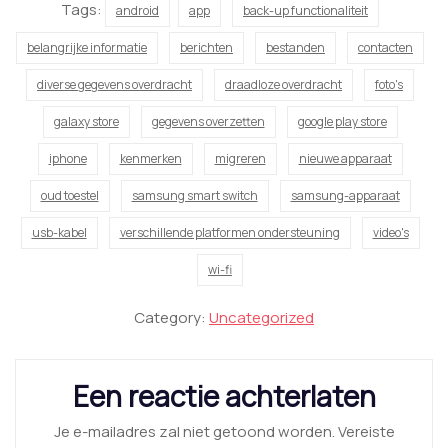
Tags:
android
app
back-up functionaliteit
belangrijke informatie
berichten
bestanden
contacten
diverse gegevens overdracht
draadloze overdracht
foto's
galaxy store
gegevens overzetten
google play store
iphone
kenmerken
migreren
nieuwe apparaat
oud toestel
samsung smart switch
samsung-apparaat
usb-kabel
verschillende platformen ondersteuning
video's
wi-fi
Category:
Uncategorized
Een reactie achterlaten
Je e-mailadres zal niet getoond worden.
Vereiste